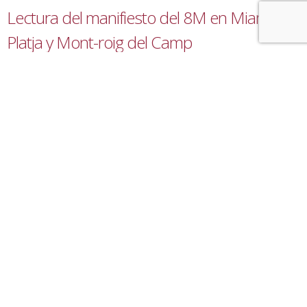
Lectura del manifiesto del 8M en Miami
Platja y Mont-roig del Camp
7 de marzo de 2025
Ayuntamiento
,
Igualtat
En la declaración, leída por trabajadoras municipales, se ha
destacado la importancia del movimiento feminista como motor de
cambio social, la necesidad de visibilizar las desigualdades que aún
persisten y el peligro de retrocesos ante las corrientes reaccionarias
que amenazan los avances conseguidos. Esta mañana, en el marco
del Día Internacional de las Mujeres, se ha llevado a cabo la lectura
del manifiesto institucional del 8 de Marzo frente a las oficinas
municipales de Miami Platja y posteriormente ante [...]
Read more...