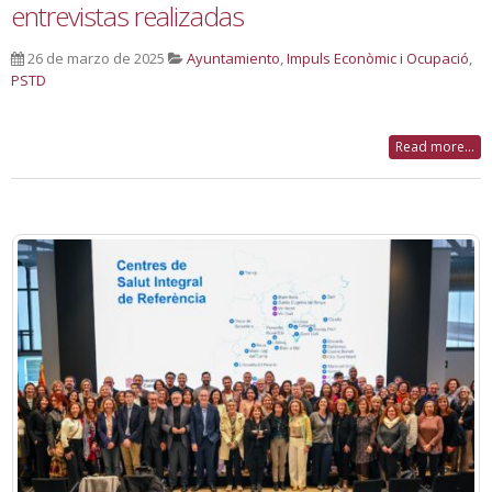
entrevistas realizadas
26 de marzo de 2025
Ayuntamiento
,
Impuls Econòmic i Ocupació
,
PSTD
Read more...