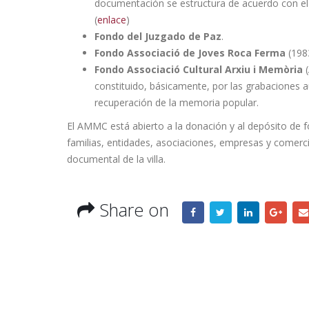
documentación se estructura de acuerdo con el 
(
enlace
)
La 143ª Fira de Mont-roig del Camp da el
Fondo del Juzgado de Paz
.
pistoletazo de salida a una nueva edición
Fondo Associació de Joves Roca Ferma
(198
llena de tradición, cultura y fiesta
Fondo
Associació Cultural Arxiu i Memòria
(
Camp y M
1 de agosto de 2026
constituido, básicamente, por las grabaciones au
29 de juli
recuperación de la memoria popular.
Quique Moreno toma posesión como
nuevo concejal del Ayuntamiento de
El AMMC está abierto a la donación y al depósito de f
Mont-roig del Camp
familias, entidades, asociaciones, empresas y comercio
31 de julio de 2026
documental de la villa.
El Ayuntamiento condena los actos
Share on
vandálicos en la colonia felina de Pino
Alto
30 de julio de 2026
22 de juli