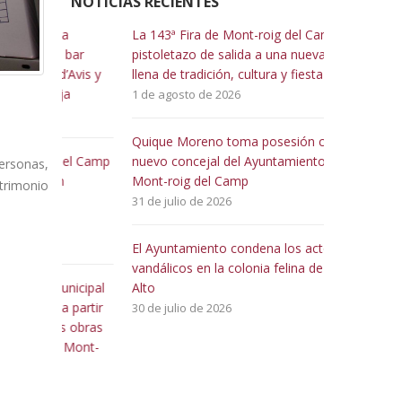
NOTÍCIAS RECIENTES
 a
La 143ª Fira de Mont-roig del Camp da el
N
e bar
pistoletazo de salida a una nueva edición
d
d’Avis y
llena de tradición, cultura y fiesta
v
ja
Camp y Mia
1 de agosto de 2026
29 de julio d
Quique Moreno toma posesión como
del Camp
nuevo concejal del Ayuntamiento de
D
personas,
n
Mont-roig del Camp
e
atrimonio
31 de julio de 2026
2
El Ayuntamiento condena los actos
A
vandálicos en la colonia felina de Pino
i
unicipal
Alto
d
a partir
30 de julio de 2026
22 de julio d
as obras
a Mont-