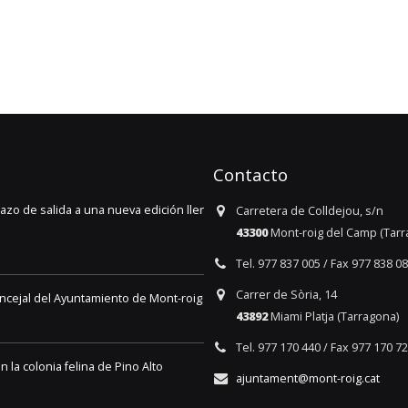
Contacto
ida a una nueva edición llena de
Nuevo casal ‘L’última aven
Carretera de Colldejou, s/n
Camp y Miami Platja
43300
Mont-roig del Camp (Tarr
29 de julio de 2026
Tel. 977 837 005 / Fax 977 838 0
Carrer de Sòria, 14
yuntamiento de Mont-roig del Camp
Disponible el Comunica, e
43892
Miami Platja (Tarragona)
29 de julio de 2026
Tel. 977 170 440 / Fax 977 170 7
felina de Pino Alto
Adjudicado el contrato pa
ajuntament@mont-roig.cat
22 de julio de 2026