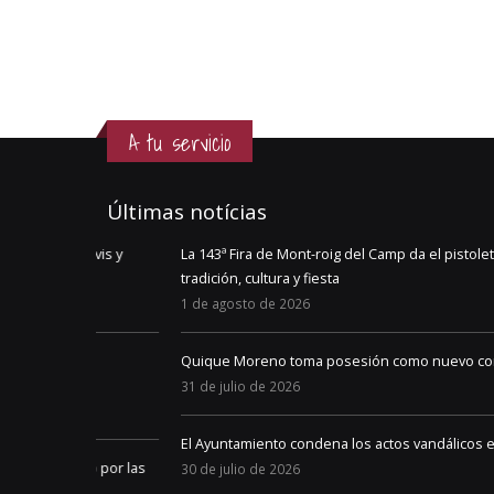
A tu servicio
Últimas notícias
d’Avis y
La 143ª Fira de Mont-roig del Camp da el pistoletazo de sal
tradición, cultura y fiesta
1 de agosto de 2026
an
Quique Moreno toma posesión como nuevo concejal del A
31 de julio de 2026
El Ayuntamiento condena los actos vandálicos en la colonia 
osto por las
30 de julio de 2026