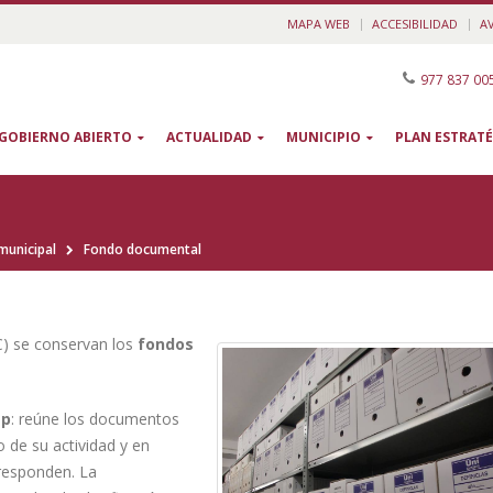
MAPA WEB
ACCESIBILIDAD
A
977 837 00
GOBIERNO ABIERTO
ACTUALIDAD
MUNICIPIO
PLAN ESTRATÉ
municipal
Fondo documental
C) se conservan los
fondos
mp
: reúne los documentos
 de su actividad y en
rresponden. La