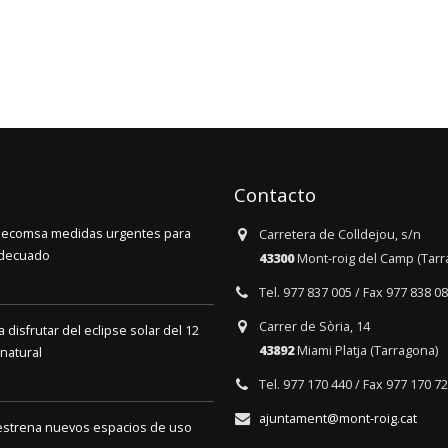
Contacto
 Secomsa medidas urgentes para
La Festa de les Pobles vue
Carretera de Colldejou, s/n
 adecuado
6 de agosto de 2026
43300
Mont-roig del Camp (Tarr
Tel. 977 837 005 / Fax 977 838 0
El Ayuntamiento saca a lici
Carrer de Sòria, 14
isfrutar del eclipse solar del 12
Centro Polivalente de Mia
43892
Miami Platja (Tarragona)
natural
5 de agosto de 2026
Tel. 977 170 440 / Fax 977 170 7
La Fira de Mont-roig del 
ajuntament@mont-roig.cat
y estrena nuevos espacios de uso
participación ciudadana