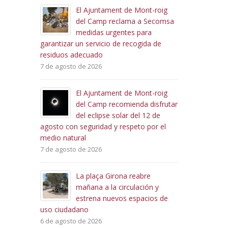
El Ajuntament de Mont-roig
La Festa de le
del Camp reclama a Secomsa
con tres días 
medidas urgentes para
tradición y cul
arantizar un servicio de recogida de
6 de agosto de 2026
esiduos adecuado
 de agosto de 2026
El Ayuntamien
licitación el se
El Ajuntament de Mont-roig
restaurante de
del Camp recomienda disfrutar
Centro Polivalente de Mi
del eclipse solar del 12 de
5 de agosto de 2026
gosto con seguridad y respeto por el
edio natural
La Fira de Mo
 de agosto de 2026
cierra una 143
marcada por l
La plaça Girona reabre
participación ciudadana
mañana a la circulación y
4 de agosto de 2026
estrena nuevos espacios de
so ciudadano
 de agosto de 2026