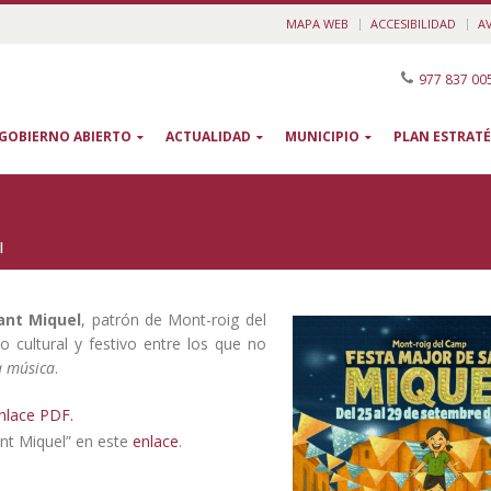
MAPA WEB
ACCESIBILIDAD
A
977 837 00
GOBIERNO ABIERTO
ACTUALIDAD
MUNICIPIO
PLAN ESTRATÉ
l
ant Miquel
, patrón de Mont-roig del
o cultural y festivo entre los que no
a música
.
enlace PDF.
ant Miquel” en este
enlace
.