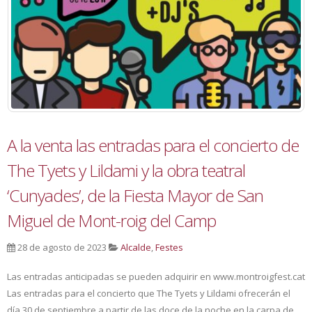
A la venta las entradas para el concierto de
The Tyets y Lildami y la obra teatral
‘Cunyades’, de la Fiesta Mayor de San
Miguel de Mont-roig del Camp
28 de agosto de 2023
Alcalde
,
Festes
Las entradas anticipadas se pueden adquirir en www.montroigfest.cat
Las entradas para el concierto que The Tyets y Lildami ofrecerán el
día 30 de septiembre a partir de las doce de la noche en la carpa de