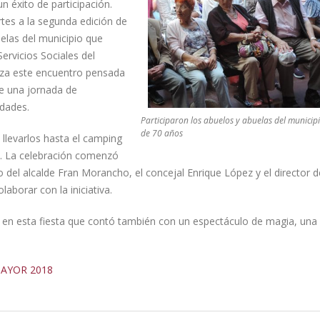
n éxito de participación.
tes a la segunda edición de
elas del municipio que
ervicios Sociales del
za este encuentro pensada
de una jornada de
idades.
Participaron los abuelos y abuelas del municip
de 70 años
llevarlos hasta el camping
ta. La celebración comenzó
 del alcalde Fran Morancho, el concejal Enrique López y el director d
aborar con la iniciativa.
n en esta fiesta que contó también con un espectáculo de magia, una 
MAYOR 2018