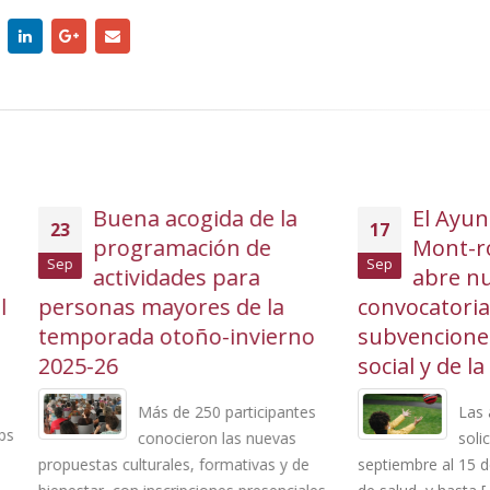
Buena acogida de la
El Ayuntamiento
17
programación de
Mont-roig del C
Sep
actividades para
abre nuevas
nas mayores de la
convocatorias de
rada otoño-invierno
subvenciones en el ám
26
social y de la salud
Más de 250 participantes
Las ayudas se pu
conocieron las nuevas
solicitar del 15 de
as culturales, formativas y de
septiembre al 15 de octubre par