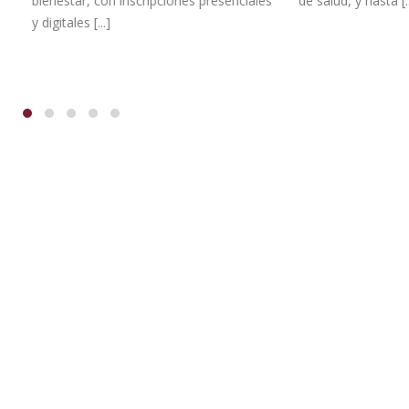
, con inscripciones presenciales
de salud, y hasta [...]
 [...]