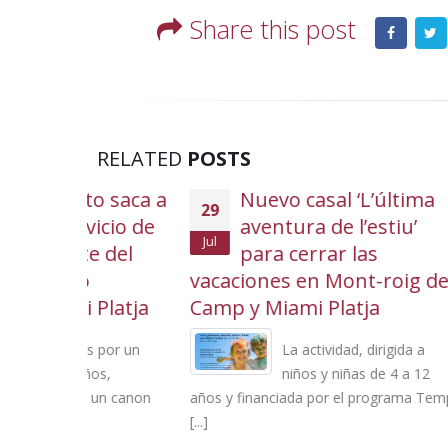
Share this post
RELATED
POSTS
o saca a
Nuevo casal ‘L’última
29
23
vicio de
aventura de l’estiu’
Jul
Sep
e del
para cerrar las
vacaciones en Mont-roig del
perso
Platja
Camp y Miami Platja
tempo
2025-
 por un
La actividad, dirigida a
os,
niños y niñas de 4 a 12
 un canon
años y financiada por el programa Temps
[...]
propuest