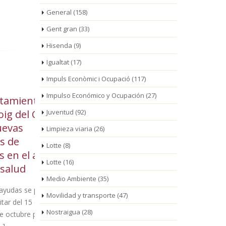
General
(158)
Gent gran
(33)
Hisenda
(9)
Igualtat
(17)
Impuls Econòmic i Ocupació
(117)
Impulso Económico y Ocupación
(27)
 de
Mont-roig del Camp
El
27
01
amp
Juventud
recoge 12.642 kg de
(92)
Mo
Ago
Jul
ropa de segunda mano
im
Limpieza viaria
(26)
gracias al proyecto textil de
canguro
Lotte
(8)
bito
Formació i Treball
sábados
Lotte
(16)
La ciudadanía ha
Medio Ambiente
(35)
colaborado con esta
eden
Movilidad y transporte
(47)
entidad depositando la ropa y los
enmarca den
Nostraigua
(28)
complementos en los 9 contenedores
a gastos
que hay [...]