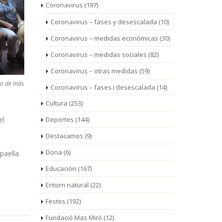
Coronavirus
(197)
Coronavirus – fases y desescalada
(10)
Coronavirus – medidas económicas
(30)
Coronavirus – medidas sociales
(82)
Coronavirus – otras medidas
(59)
io de más
Coronavirus – fases i desescalada
(14)
Cultura
(253)
el
Deportes
(144)
Destacamos
(9)
Dona
(6)
paella
Educación
(167)
Entorn natural
(22)
Festes
(192)
Fundació Mas Miró
(12)