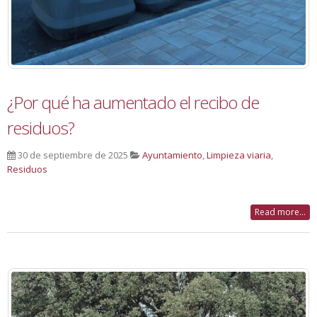
¿Por qué ha aumentado el recibo de
residuos?
30 de septiembre de 2025
Ayuntamiento
,
Limpieza viaria
,
Residuos
Read more...