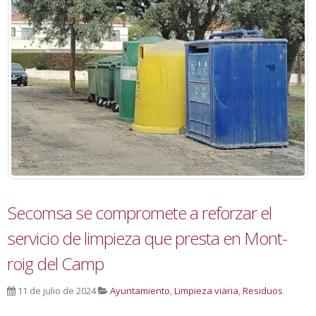
Secomsa se compromete a reforzar el
servicio de limpieza que presta en Mont-
roig del Camp
11 de julio de 2024
Ayuntamiento
,
Limpieza viaria
,
Residuos