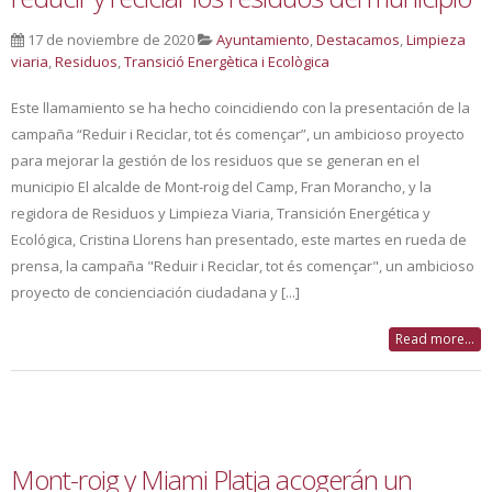
17 de noviembre de 2020
Ayuntamiento
,
Destacamos
,
Limpieza
viaria
,
Residuos
,
Transició Energètica i Ecològica
Este llamamiento se ha hecho coincidiendo con la presentación de la
campaña “Reduir i Reciclar, tot és començar”, un ambicioso proyecto
para mejorar la gestión de los residuos que se generan en el
municipio El alcalde de Mont-roig del Camp, Fran Morancho, y la
regidora de Residuos y Limpieza Viaria, Transición Energética y
Ecológica, Cristina Llorens han presentado, este martes en rueda de
prensa, la campaña "Reduir i Reciclar, tot és començar", un ambicioso
proyecto de concienciación ciudadana y [...]
Read more...
Mont-roig y Miami Platja acogerán un