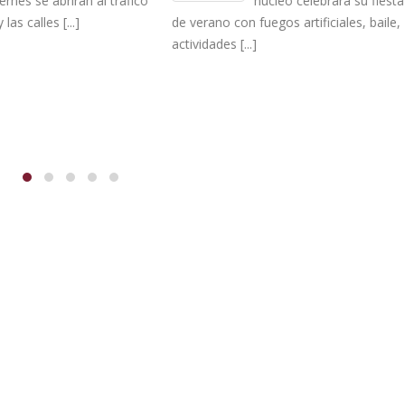
núcleo celebrará su fiesta
La concesión es p
 con fuegos artificiales, baile,
período de 3 años,
s [...]
prorrogable un año más, con un
base de [...]