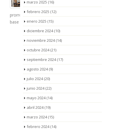
or un
La respuesta masiva del
marzo 2025
(16)
público en las actividades
febrero 2025
(12)
 canon
festivas, familiares y de cultura popular,
enero 2025
(15)
junto con los cerca [...]
durante un 
meses, hast
diciembre 2024
(10)
[...]
noviembre 2024
(14)
octubre 2024
(21)
septiembre 2024
(17)
agosto 2024
(9)
julio 2024
(20)
junio 2024
(22)
mayo 2024
(14)
abril 2024
(19)
marzo 2024
(15)
febrero 2024
(14)