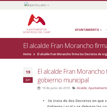
CASTELLANO
AYUNTAMIENTO
El alcalde Fran Morancho firm
Home
El alcalde Fran Morancho firma los Decretos de or
El alcalde Fran Morancho 
19
gobierno municipal
Jun
19 de junio de 2019
Alcalde
,
Ayuntamient
Se trata de dos Decretos en que s
Gobierno Local y se delegan las c