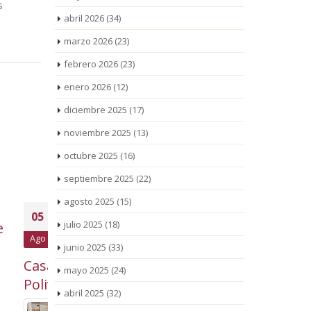
s
abril 2026
(34)
marzo 2026
(23)
febrero 2026
(23)
enero 2026
(12)
diciembre 2025
(17)
noviembre 2025
(13)
octubre 2025
(16)
septiembre 2025
(22)
agosto 2025
(15)
saca a
La Fira de Mont-roig
La
04
03
julio 2025
(18)
cio de
del Camp cierra una
mu
Ago
Ago
del
143ª edición marcada
hor
junio 2025
(33)
por la gran participación
de agost
mayo 2025
(24)
atja
ciudadana
nueva r
abril 2025
(32)
Mont-ro