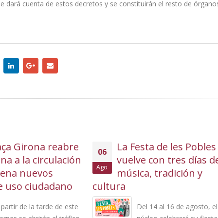
se dará cuenta de estos decretos y se constituirán el resto de órgano
La Festa de les Pobles
El Ayuntamiento 
05
vuelve con tres días de
licitación el servi
Ago
música, tradición y
bar restaurante 
a
Casal d’Avis y Centro
Polivalente de Miami Pl
Del 14 al 16 de agosto, el