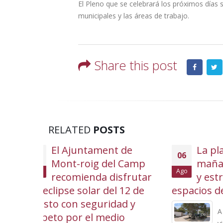
El Pleno que se celebrará los próximos días 
municipales y las áreas de trabajo.
Share this post
RELATED
POSTS
de
La plaça Girona reabre
06
06
 Camp
mañana a la circulación
Ago
Ago
frutar
y estrena nuevos
12 de
espacios de uso ciudadano
cultur
d y
A partir de la tarde de este
o