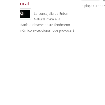
viernes se abrirán al tráfico
la plaça Girona y las calles [...]
de verano
actividade
e Entorn
la
fenómeno
 provocará