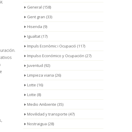
a;
General
(158)
Gent gran
(33)
Hisenda
(9)
Igualtat
(17)
Impuls Econòmic i Ocupació
(117)
uración.
Impulso Económico y Ocupación
(27)
rativos
a
Juventud
(92)
de
Limpieza viaria
(26)
Lotte
(16)
Lotte
(8)
Medio Ambiente
(35)
Movilidad y transporte
(47)
s,
Nostraigua
(28)