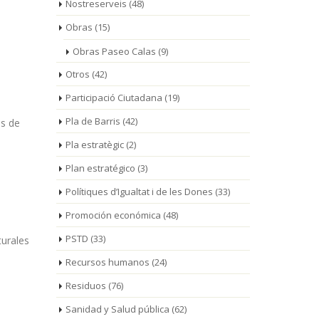
Nostreserveis
(48)
Obras
(15)
Obras Paseo Calas
(9)
Otros
(42)
Participació Ciutadana
(19)
Pla de Barris
(42)
as de
Pla estratègic
(2)
Plan estratégico
(3)
Polítiques d’Igualtat i de les Dones
(33)
Promoción económica
(48)
PSTD
(33)
turales
Recursos humanos
(24)
Residuos
(76)
Sanidad y Salud pública
(62)