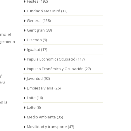
Festes
(192)
Fundació Mas Miró
(12)
General
(158)
Gent gran
(33)
omo el
Hisenda
(9)
geniería
Igualtat
(17)
Impuls Econòmic i Ocupació
(117)
Impulso Económico y Ocupación
(27)
y
Juventud
(92)
era
Limpieza viaria
(26)
Lotte
(16)
en la
Lotte
(8)
Medio Ambiente
(35)
Movilidad y transporte
(47)