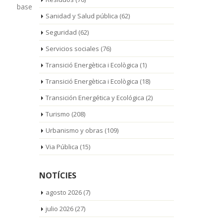
junto con los cerca [...]
durante un 
Sanidad y Salud pública
(62)
meses, hast
[...]
Seguridad
(62)
Servicios sociales
(76)
Transició Energètica i Ecològica
(1)
Transició Energètica i Ecològica
(18)
Transición Energética y Ecológica
(2)
Turismo
(208)
Urbanismo y obras
(109)
Via Pública
(15)
NOTÍCIES
agosto 2026
(7)
julio 2026
(27)