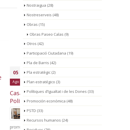
Nostraigua
(28)
Nostreserveis
(48)
Obras
(15)
Obras Paseo Calas
(9)
Otros
(42)
Participació Ciutadana
(19)
Pla de Barris
(42)
saca a
La Fira de Mont-roig
La
04
03
Pla estratègic
(2)
cio de
del Camp cierra una
mu
Ago
Plan estratégico
(3)
Ago
del
143ª edición marcada
hor
Polítiques d’Igualtat i de les Dones
(33)
por la gran participación
de agost
atja
ciudadana
nueva r
Promoción económica
(48)
Mont-ro
PSTD
(33)
or un
La respuesta masiva del
público en las actividades
Recursos humanos
(24)
 canon
festivas, familiares y de cultura popular,
Residuos
(76)