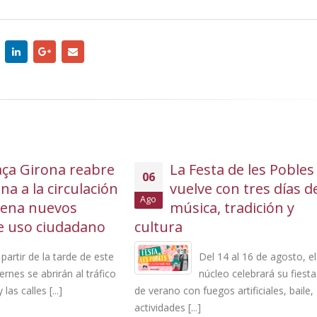
La Festa de les Pobles
El Ayuntamiento 
05
vuelve con tres días de
licitación el servi
Ago
música, tradición y
bar restaurante 
a
Casal d’Avis y Centro
Polivalente de Miami Pl
Del 14 al 16 de agosto, el
núcleo celebrará su fiesta
La concesión es p
 con fuegos artificiales, baile,
período de 3 años,
s [...]
prorrogable un año más, con un