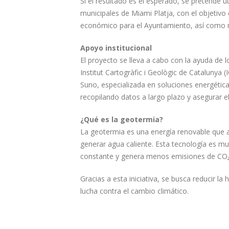
Si el resultado es el esperado, se pretende ut
municipales de Miami Platja, con el objetiv
económico para el Ayuntamiento, así como 
Apoyo institucional
El proyecto se lleva a cabo con la ayuda de 
Institut Cartogràfic i Geològic de Catalunya 
Suno, especializada en soluciones energéticas
recopilando datos a largo plazo y asegurar el
¿Qué es la geotermia?
La geotermia es una energía renovable que ap
generar agua caliente. Esta tecnología es mu
constante y genera menos emisiones de CO₂ 
Gracias a esta iniciativa, se busca reducir la
lucha contra el cambio climático.