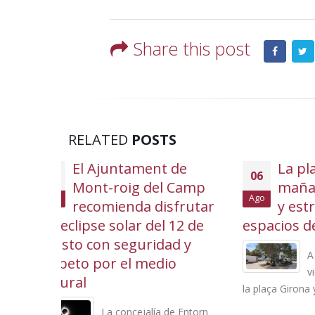
Share this post
RELATED
POSTS
de
La plaça Girona reabre
06
06
 Camp
mañana a la circulación
Ago
Ago
frutar
y estrena nuevos
12 de
espacios de uso ciudadano
cultur
d y
A partir de la tarde de este
o
viernes se abrirán al tráfico
la plaça Girona y las calles [...]
de verano
actividade
e Entorn