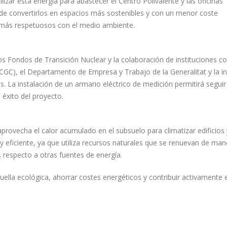
ilizar esta energía para abastecer el Centro Polivalente y las oficinas
o de convertirlos en espacios más sostenibles y con un menor coste
más respetuosos con el medio ambiente.
los Fondos de Transición Nuclear y la colaboración de instituciones c
(ICGC), el Departamento de Empresa y Trabajo de la Generalitat y la in
. La instalación de un armario eléctrico de medición permitirá seguir
 éxito del proyecto.
rovecha el calor acumulado en el subsuelo para climatizar edificios 
y eficiente, ya que utiliza recursos naturales que se renuevan de man
respecto a otras fuentes de energía.
 huella ecológica, ahorrar costes energéticos y contribuir activamente 