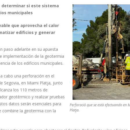
a determinar si este sistema
cios municipales
able que aprovecha el calor
atizar edificios y generar
n paso adelante en su apuesta
ible implementación de la geotermia
ncia de los edificios municipales.
 a cabo una perforación en el
lle Segovia, en Miami Platja, junto
 alcanza los 110 metros de
iador geotérmico y realizar pruebas
Estos datos serán esenciales para
Perforació que se està efectuando en 
Platja.
ue combine la geotermia con la