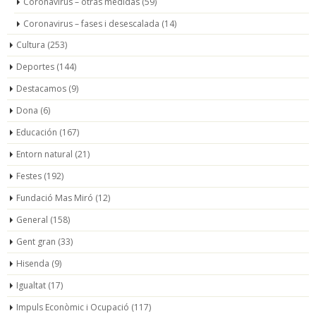
Coronavirus – otras medidas
(59)
Coronavirus – fases i desescalada
(14)
Cultura
(253)
Deportes
(144)
Destacamos
(9)
Dona
(6)
Educación
(167)
Entorn natural
(21)
Festes
(192)
Fundació Mas Miró
(12)
General
(158)
Gent gran
(33)
Hisenda
(9)
Igualtat
(17)
Impuls Econòmic i Ocupació
(117)