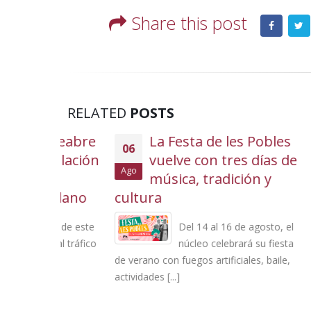
Share this post
RELATED
POSTS
a reabre
La Festa de les Pobles
06
05
culación
vuelve con tres días de
l
Ago
Ago
os
música, tradición y
dadano
cultura
Casal 
Poliva
arde de este
Del 14 al 16 de agosto, el
n al tráfico
núcleo celebrará su fiesta
de verano con fuegos artificiales, baile,
actividades [...]
prorroga
base de [.