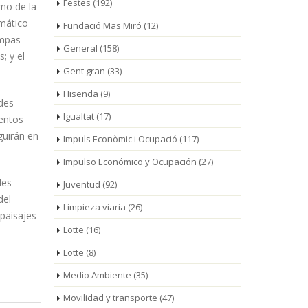
Festes
(192)
mo de la
emático
Fundació Mas Miró
(12)
ampas
General
(158)
; y el
Gent gran
(33)
Hisenda
(9)
des
Igualtat
(17)
entos
guirán en
Impuls Econòmic i Ocupació
(117)
Impulso Económico y Ocupación
(27)
des
Juventud
(92)
del
Limpieza viaria
(26)
paisajes
Lotte
(16)
Lotte
(8)
Medio Ambiente
(35)
Movilidad y transporte
(47)