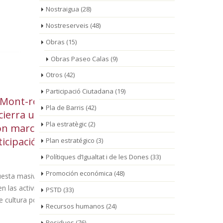
Nostraigua
(28)
Nostreserveis
(48)
Obras
(15)
Obras Paseo Calas
(9)
Otros
(42)
Participació Ciutadana
(19)
oig
La línea de autobús
La
03
01
Pla de Barris
(42)
una
municipal modifica sus
ro
Ago
Ago
Pla estratègic
(2)
cada
horarios a partir del 4
pi
ión
de agosto por las obras de la
una nuev
Plan estratégico
(3)
nueva rotonda de acceso a
tradició
Polítiques d’Igualtat i de les Dones
(33)
Mont-roig del Camp
Promoción económica
(48)
va del
La jornada 
vidades
presentar l
Los cambios serán de
PSTD
(33)
popular,
de Turismo d
aplicación provisional
Recursos humanos
(24)
durante un período aproximado de 5
Residuos
(76)