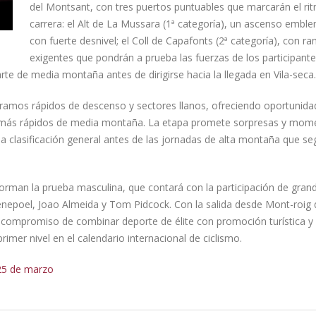
del Montsant, con tres puertos puntuables que marcarán el rit
carrera: el Alt de La Mussara (1ª categoría), un ascenso embl
con fuerte desnivel; el Coll de Capafonts (2ª categoría), con r
exigentes que pondrán a prueba las fuerzas de los participantes
arte de media montaña antes de dirigirse hacia la llegada en Vila-seca.
tramos rápidos de descenso y sectores llanos, ofreciendo oportunida
as más rápidos de media montaña. La etapa promete sorpresas y mom
 la clasificación general antes de las jornadas de alta montaña que se
forman la prueba masculina, que contará con la participación de gran
nepoel, Joao Almeida y Tom Pidcock. Con la salida desde Mont-roig 
 compromiso de combinar deporte de élite con promoción turística y 
mer nivel en el calendario internacional de ciclismo.
 25 de marzo