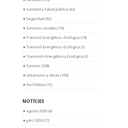
meses, hasta que finalicen los trabajos
[...]
Sanidad y Salud pública
(62)
Seguridad
(62)
Servicios sociales
(76)
Transició Energètica i Ecològica
(18)
Transició Energètica i Ecològica
(1)
Transición Energética y Ecológica
(2)
Turismo
(208)
Urbanismo y obras
(109)
Via Pública
(15)
NOTÍCIES
agosto 2026
(6)
julio 2026
(27)