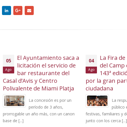
El Ayuntamiento saca a
La Fira de Mont-r
04
icitación el servicio de
del Camp cierra 
Ago
bar restaurante del
143ª edición mar
d’Avis y Centro
por la gran participac
lente de Miami Platja
ciudadana
La concesión es por un
La respuesta masi
período de 3 años,
público en las acti
ble un año más, con un canon
festivas, familiares y de cultura 
..]
junto con los cerca [...]