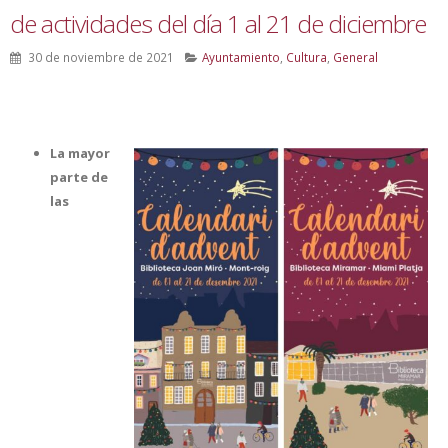
de actividades del día 1 al 21 de diciembre
30 de noviembre de 2021
Ayuntamiento
,
Cultura
,
General
La mayor
parte de
las