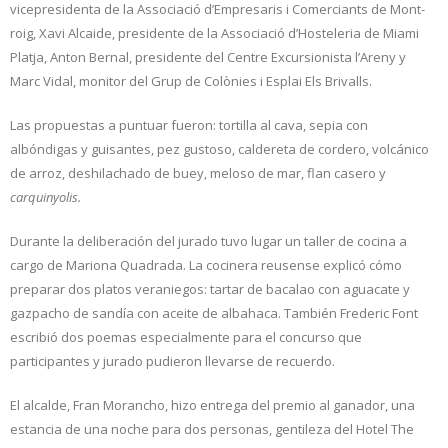
vicepresidenta de la Associació d’Empresaris i Comerciants de Mont-
roig, Xavi Alcaide, presidente de la Associació d’Hosteleria de Miami
Platja, Anton Bernal, presidente del Centre Excursionista l’Areny y
Marc Vidal, monitor del Grup de Colònies i Esplai Els Brivalls.
Las propuestas a puntuar fueron: tortilla al cava, sepia con
albóndigas y guisantes, pez gustoso, caldereta de cordero, volcánico
de arroz, deshilachado de buey, meloso de mar, flan casero y
carquinyolis.
Durante la deliberación del jurado tuvo lugar un taller de cocina a
cargo de Mariona Quadrada. La cocinera reusense explicó cómo
preparar dos platos veraniegos: tartar de bacalao con aguacate y
gazpacho de sandía con aceite de albahaca. También Frederic Font
escribió dos poemas especialmente para el concurso que
participantes y jurado pudieron llevarse de recuerdo.
El alcalde, Fran Morancho, hizo entrega del premio al ganador, una
estancia de una noche para dos personas, gentileza del Hotel The