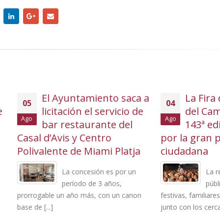
El Ayuntamiento saca a
La Fira de Mont-r
04
icitación el servicio de
del Camp cierra 
Ago
bar restaurante del
143ª edición mar
d’Avis y Centro
por la gran participac
lente de Miami Platja
ciudadana
La concesión es por un
La respuesta masi
período de 3 años,
público en las acti
ble un año más, con un canon
festivas, familiares y de cultura 
..]
junto con los cerca [...]