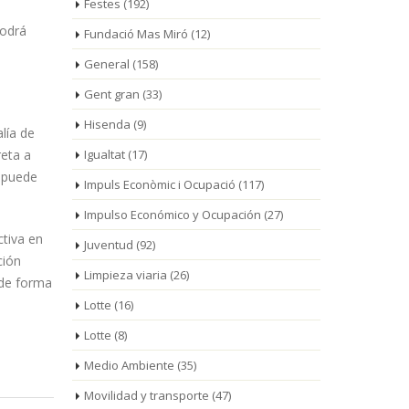
Festes
(192)
podrá
Fundació Mas Miró
(12)
General
(158)
Gent gran
(33)
Hisenda
(9)
lía de
reta a
Igualtat
(17)
n puede
Impuls Econòmic i Ocupació
(117)
Impulso Económico y Ocupación
(27)
tiva en
Juventud
(92)
ción
Limpieza viaria
(26)
 de forma
Lotte
(16)
Lotte
(8)
Medio Ambiente
(35)
Movilidad y transporte
(47)