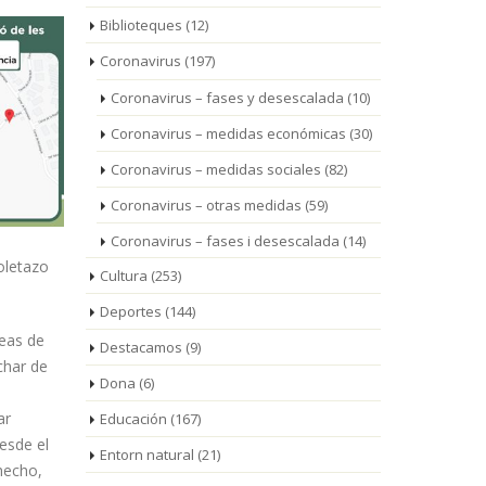
Biblioteques
(12)
Coronavirus
(197)
Coronavirus – fases y desescalada
(10)
Coronavirus – medidas económicas
(30)
Coronavirus – medidas sociales
(82)
Coronavirus – otras medidas
(59)
Coronavirus – fases i desescalada
(14)
oletazo
Cultura
(253)
Deportes
(144)
reas de
Destacamos
(9)
char de
Dona
(6)
ar
Educación
(167)
esde el
Entorn natural
(21)
hecho,