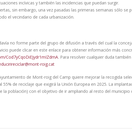
uaciones incívicas y también las incidencias que puedan surgir.
 abiertas, sin embargo, una vez pasadas las primeras semanas sólo se 
odo el vecindario de cada urbanización.
avía no forme parte del grupo de difusión a través del cual la conceja
vicio puede clicar en este enlace para obtener información más conc
.com/Cod7yCqoDiEJydr1mIZdmA
. Para resolver cualquier duda tambié
educirireciclar@mont-roig.cat
Ayuntamiento de Mont-roig del Camp quiere mejorar la recogida selec
l 55% de reciclaje que exigirá la Unión Europea en 2025. La implanta
la población) con el objetivo de ir ampliando al resto del municipio