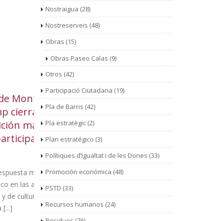
Nostraigua
(28)
Nostreserveis
(48)
Obras
(15)
Obras Paseo Calas
(9)
Otros
(42)
Participació Ciutadana
(19)
oig
La línea de autobús
La
03
01
Pla de Barris
(42)
una
municipal modifica sus
ro
Ago
Ago
cada
Pla estratègic
horarios a partir del 4
(2)
pi
ión
de agosto por las obras de la
una nuev
Plan estratégico
(3)
nueva rotonda de acceso a
tradició
Polítiques d’Igualtat i de les Dones
(33)
Mont-roig del Camp
Promoción económica
(48)
va del
La jornada 
vidades
presentar l
Los cambios serán de
PSTD
(33)
popular,
de Turismo d
aplicación provisional
Recursos humanos
(24)
durante un período aproximado de 5
Residuos
(76)