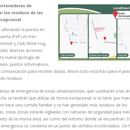
contenedores de
 los residuos de las
xcepcional
 ultimando la puesta en
uerta (PaP) en tres
Bonmont y Club Mont-roig.
zado diversas acciones
sta nueva tipología de
dario, puntos informativos,
e comunicación para resolver dudas. Ahora todo está listo para el pist
 de residuos.
 áreas de emergencia de estas urbanizaciones, que sustituirán a las á
sólo se tendrán que utilizar de forma excepcional: si se tiene que mar
 se hace una comida familiar y se han generado más residuos de los
as, estas zonas estarán vigiladas con cámaras de seguridad para evit
peto de la misma área, así como del entorno donde se encuentran. D
e emergencia se convierta en un punto de vertidos incontrolados. De 