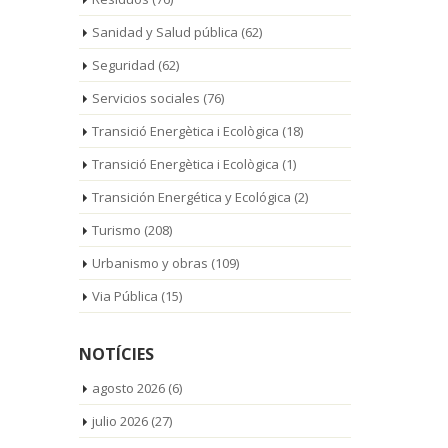
meses, hasta que finalicen los trabajos
[...]
Sanidad y Salud pública
(62)
Seguridad
(62)
Servicios sociales
(76)
Transició Energètica i Ecològica
(18)
Transició Energètica i Ecològica
(1)
Transición Energética y Ecológica
(2)
Turismo
(208)
Urbanismo y obras
(109)
Via Pública
(15)
NOTÍCIES
agosto 2026
(6)
julio 2026
(27)