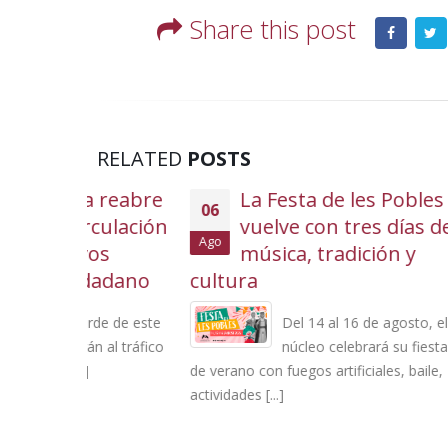
Share this post
RELATED
POSTS
a reabre
La Festa de les Pobles
06
05
culación
vuelve con tres días de
l
Ago
Ago
os
música, tradición y
dadano
cultura
Casal 
Poliva
arde de este
Del 14 al 16 de agosto, el
n al tráfico
núcleo celebrará su fiesta
de verano con fuegos artificiales, baile,
actividades [...]
prorroga
base de [.