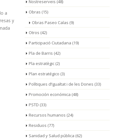
Nostreserveis
(48)
de mañ
Obras
(15)
do a
La Punta del Ru y el
resas y
Bosquet del Llastres
Obras Paseo Calas
(9)
rnada
acogen este fin de semana expositores,
Otros
(42)
actividades familiares, gastronomía, [...]
señalización
Participació Ciutadana
(19)
apertura de s
Pla de Barris
(42)
Pla estratègic
(2)
Plan estratégico
(3)
Polítiques d’Igualtat i de les Dones
(33)
Promoción económica
(48)
PSTD
(33)
Recursos humanos
(24)
Residuos
(77)
Sanidad y Salud pública
(62)