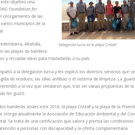
este objetivo una
ONG Foundation for
el otorgamiento de las
varios municipios de la
p.
edembarra, Altafulla,
Delegación turca en la playa Cristall
n las playas de bandera
s y recopilar ideas para trasladarlas a su país.
ñó a la delegación turca y les explicó los diversos servicios que s
a de residuos, las sillas anfibias o el sistema de limpieza. La guard
orprendió a la vez que señalaron que, tras ver varias propuestas de la
más les gustó.
 banderas azules este 2016, la playa Cristall y la playa de la Pixero
 que otorga anualmente la Asociación de Educación Ambiental y del C
l. Se trata de una certificación que valora y premia las condiciones
e atención a personas con discapacidad y la oferta complementaria.