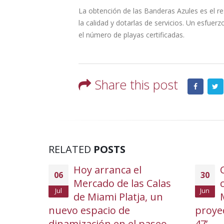
La obtención de las Banderas Azules es el res
la calidad y dotarlas de servicios. Un esfuer
el número de playas certificadas.
Share this post
RELATED
POSTS
di Hereu
Hoy arranca el
06
30
g del
Mercado de las Calas
c
Jul
Jun
cer los
de Miami Platja, un
s de
nuevo espacio de
proyec
tica del
dinamización en el paseo
47’