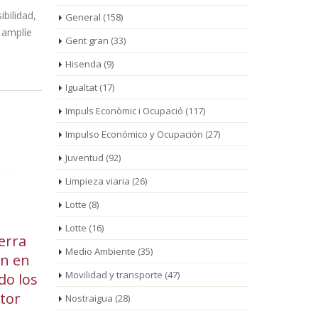
bilidad,
General
(158)
e amplíe
Gent gran
(33)
Hisenda
(9)
Igualtat
(17)
Impuls Econòmic i Ocupació
(117)
Impulso Económico y Ocupación
(27)
Juventud
(92)
Limpieza viaria
(26)
Lotte
(8)
Lotte
(16)
erra
Inaugurada la primera
El 
26
26
Medio Ambiente
(35)
ón en
edición de ATURA, la
sa
Jun
Jun
Movilidad y transporte
(47)
do los
nueva feria del
so
ctor
camping y el turismo al aire
las play
Nostraigua
(28)
libre de Miami Platja
Camp y M