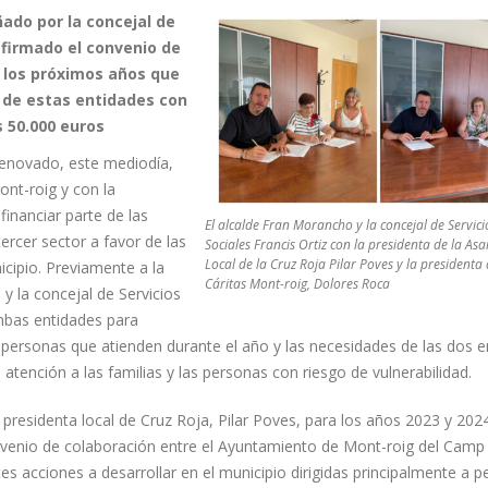
ado por la concejal de
a firmado el convenio de
a los próximos años que
s de estas entidades con
s 50.000 euros
enovado, este mediodía,
ont-roig y con la
inanciar parte de las
El alcalde Fran Morancho y la concejal de Servici
tercer sector a favor de las
Sociales Francis Ortiz con la presidenta de la As
Local de la Cruz Roja Pilar Poves y la presidenta
cipio. Previamente a la
Cáritas Mont-roig, Dolores Roca
y la concejal de Servicios
ambas entidades para
 personas que atienden durante el año y las necesidades de las dos e
ención a las familias y las personas con riesgo de vulnerabilidad.
presidenta local de Cruz Roja, Pilar Poves, para los años 2023 y 202
nvenio de colaboración entre el Ayuntamiento de Mont-roig del Camp 
es acciones a desarrollar en el municipio dirigidas principalmente a p