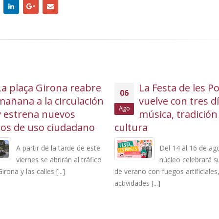
La plaça Girona reabre
La Festa de les P
06
mañana a la circulación
vuelve con tres d
Ago
y estrena nuevos
música, tradición
ios de uso ciudadano
cultura
A partir de la tarde de este
Del 14 al 16 de ago
viernes se abrirán al tráfico
núcleo celebrará su
irona y las calles [...]
de verano con fuegos artificiales,
actividades [...]