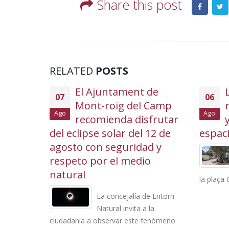
Share this post
RELATED
POSTS
de
El Ajuntament de
07
06
 Camp
Mont-roig del Camp
Ago
Ago
omsa
recomienda disfrutar
ara
del eclipse solar del 12 de
espac
io de
agosto con seguridad y
s
respeto por el medio
natural
la plaça G
n Secomsa
La concejalía de Entorn
o de 2027 y
Natural invita a la
ernativas
ciudadanía a observar este fenómeno