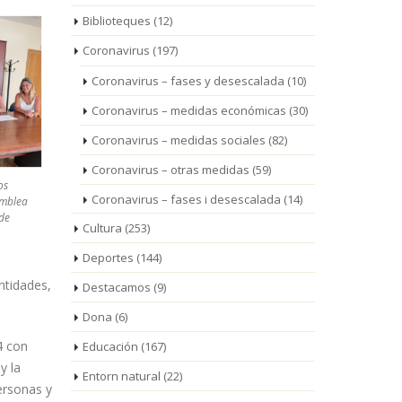
Biblioteques
(12)
Coronavirus
(197)
Coronavirus – fases y desescalada
(10)
Coronavirus – medidas económicas
(30)
Coronavirus – medidas sociales
(82)
Coronavirus – otras medidas
(59)
os
Coronavirus – fases i desescalada
(14)
amblea
 de
Cultura
(253)
Deportes
(144)
ntidades,
Destacamos
(9)
Dona
(6)
4 con
Educación
(167)
y la
Entorn natural
(22)
ersonas y