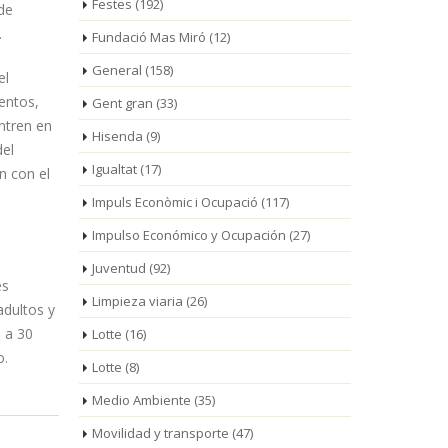
Festes
(192)
 de
.
Fundació Mas Miró
(12)
General
(158)
el
entos,
Gent gran
(33)
ntren en
Hisenda
(9)
del
Igualtat
(17)
n con el
Impuls Econòmic i Ocupació
(117)
Impulso Económico y Ocupación
(27)
Juventud
(92)
es
Limpieza viaria
(26)
adultos y
n a 30
Lotte
(16)
o.
Lotte
(8)
Medio Ambiente
(35)
Movilidad y transporte
(47)