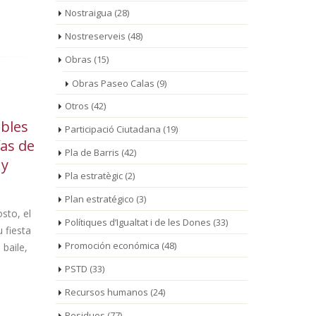
Nostraigua
(28)
Nostreserveis
(48)
Obras
(15)
Obras Paseo Calas
(9)
Otros
(42)
obles
El Ayuntamiento saca a
La
Participació Ciutadana
(19)
05
04
ías de
licitación el servicio de
de
Pla de Barris
(42)
Ago
Ago
 y
bar restaurante del
14
Pla estratègic
(2)
Casal d’Avis y Centro
por la g
Plan estratégico
(3)
Polivalente de Miami Platja
ciudada
sto, el
Polítiques d’Igualtat i de les Dones
(33)
 fiesta
La concesión es por un
Promoción económica
(48)
 baile,
período de 3 años,
prorrogable un año más, con un canon
festivas, fa
PSTD
(33)
base de [...]
junto con los
Recursos humanos
(24)
Residuos
(77)