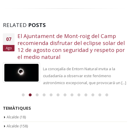
RELATED
POSTS
El Ajuntament de Mont-roig del Camp
07
recomienda disfrutar del eclipse solar del
Ago
12 de agosto con seguridad y respeto por
el medio natural
La concejalía de Entorn Natural invita a la
ciudadanía a observar este fenómeno
astronómico excepcional, que provocará un [...]
TEMÀTIQUES
Alcalde
(18)
Alcalde
(158)