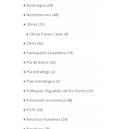
Nostraigua
(28)
Nostreserveis
(48)
Obras
(15)
Obras Paseo Calas
(9)
Otros
(42)
Participació Ciutadana
(19)
Pla de Barris
(42)
Pla estratègic
(2)
Plan estratégico
(3)
Polítiques d’Igualtat i de les Dones
(33)
Promoción económica
(48)
PSTD
(33)
Recursos humanos
(24)
Residuos
(76)