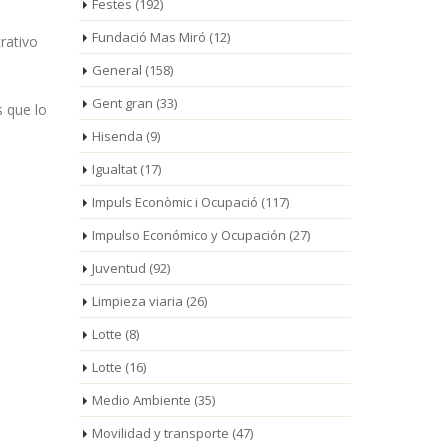
Festes
(192)
Fundació Mas Miró
(12)
rativo
General
(158)
Gent gran
(33)
 que lo
Hisenda
(9)
Igualtat
(17)
Impuls Econòmic i Ocupació
(117)
Impulso Económico y Ocupación
(27)
Juventud
(92)
Limpieza viaria
(26)
Lotte
(8)
Lotte
(16)
Medio Ambiente
(35)
Movilidad y transporte
(47)