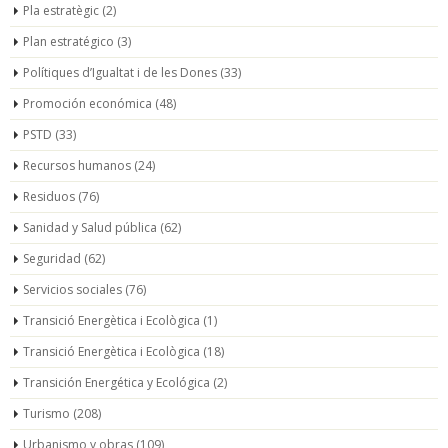
Pla estratègic
(2)
Plan estratégico
(3)
Polítiques d’Igualtat i de les Dones
(33)
Promoción económica
(48)
PSTD
(33)
Recursos humanos
(24)
Residuos
(76)
Sanidad y Salud pública
(62)
Seguridad
(62)
Servicios sociales
(76)
Transició Energètica i Ecològica
(1)
Transició Energètica i Ecològica
(18)
Transición Energética y Ecológica
(2)
Turismo
(208)
Urbanismo y obras
(109)