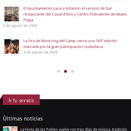
El Ayuntamiento saca a licitación el servicio de bar
restaurante del Casal d’Avis y Centro Polivalente de Miami
Platja
5 de agosto de 2026
La Fira de Mont-roig del Camp cierra una 143ª edición
marcada por la gran participación ciudadana
4 de agosto de 2026
A tu servicio
Últimas notícias
La Festa de les Pobles vuelve con tres días de música, tradición