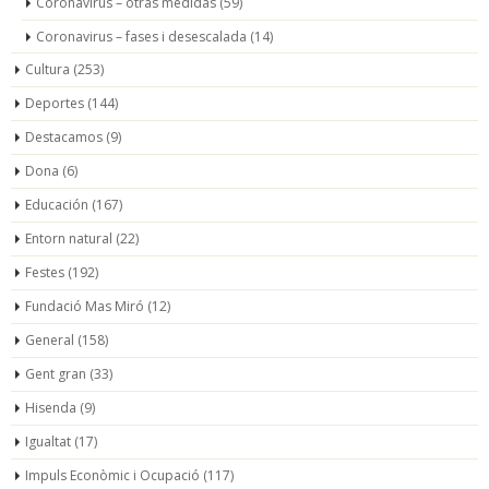
Coronavirus – otras medidas
(59)
Coronavirus – fases i desescalada
(14)
Cultura
(253)
Deportes
(144)
Destacamos
(9)
Dona
(6)
Educación
(167)
Entorn natural
(22)
Festes
(192)
Fundació Mas Miró
(12)
General
(158)
Gent gran
(33)
Hisenda
(9)
Igualtat
(17)
Impuls Econòmic i Ocupació
(117)