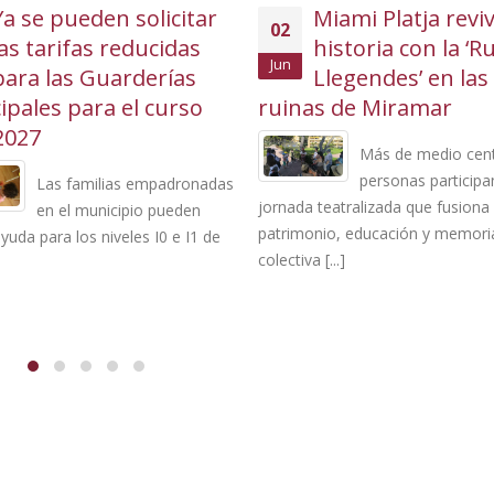
Miami Platja revive su
Buena acogida de
28
historia con la ‘Ruta de
actividad
May
Llegendes’ en las
intergeneracional
s de Miramar
huerto social “La Flori
Miami Platja
Más de medio centenar de
personas participan en una
Personas mayores 
teatralizada que fusiona
alumnado de la gu
io, educación y memoria
municipal participan en un inter
...]
aprendizajes y naturaleza Durante 