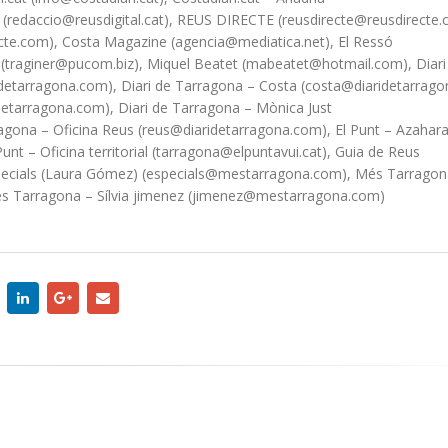
(redaccio@reusdigital.cat), REUS DIRECTE (reusdirecte@reusdirecte.
te.com), Costa Magazine (agencia@mediatica.net), El Ressó
 (traginer@pucom.biz), Miquel Beatet (mabeatet@hotmail.com), Diari
etarragona.com), Diari de Tarragona – Costa (costa@diaridetarrago
idetarragona.com), Diari de Tarragona – Mònica Just
agona – Oficina Reus (reus@diaridetarragona.com), El Punt – Azahar
nt – Oficina territorial (tarragona@elpuntavui.cat), Guia de Reus
ecials (Laura Gómez) (especials@mestarragona.com), Més Tarragon
s Tarragona – Sílvia jimenez (jimenez@mestarragona.com)