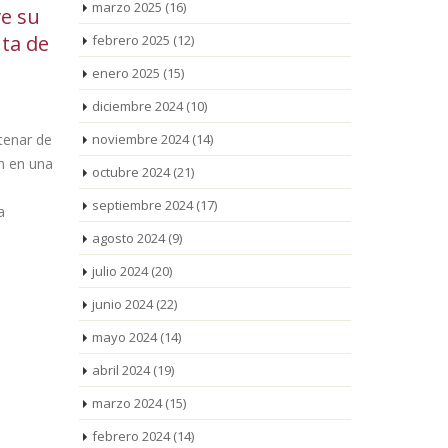
marzo 2025
(16)
 la
La Ruta de Llegendes
La
25
21
revive el patrimonio
Ba
febrero 2025
(12)
May
May
 en el
oral de Mont-roig del
la
enero 2025
(15)
da” de
Camp
curso 2
diciembre 2024
(10)
noviembre 2024
(14)
La propuesta teatralizada
del Pla Educatiu d’Entorn
y el
octubre 2024
(21)
reunió a familias y niños este sábado 23
jóvenes y a
ardería
septiembre 2024
(17)
de mayo para [...]
partir del 1 d
cambio de
agosto 2024
(9)
el [...]
julio 2024
(20)
junio 2024
(22)
mayo 2024
(14)
abril 2024
(19)
marzo 2024
(15)
febrero 2024
(14)