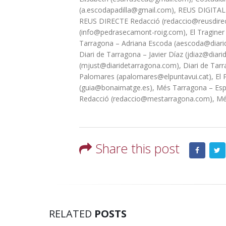
(a.escodapadilla@gmail.com), REUS DIGITAL 
REUS DIRECTE Redacció (redaccio@reusdirec
(info@pedrasecamont-roig.com), El Traginer
Tarragona – Adriana Escoda (aescoda@diarid
Diari de Tarragona – Javier Díaz (jdiaz@diar
(mjust@diaridetarragona.com), Diari de Tarr
Palomares (apalomares@elpuntavui.cat), El Pu
(guia@bonaimatge.es), Més Tarragona – Esp
Redacció (redaccio@mestarragona.com), Mé
Share this post
RELATED
POSTS