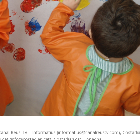
 Canal Reus TV – Informatius (informatius@canalreustv.com), Costadiar
cat (info@costadiari.cat), Costadiari.cat – Ariadna