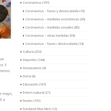
Coronavirus
(197)
Coronavirus – fases y desescalada
(10)
Coronavirus – medidas económicas
(30)
Coronavirus – medidas sociales
(82)
Coronavirus – otras medidas
(59)
Coronavirus – fases i desescalada
(14)
Cultura
(253)
que
Deportes
(144)
os 3
Destacamos
(9)
 menos
Dona
(6)
Educación
(167)
Entorn natural
(21)
de mayo,
30 a
Festes
(191)
Fundació Mas Miró
(12)