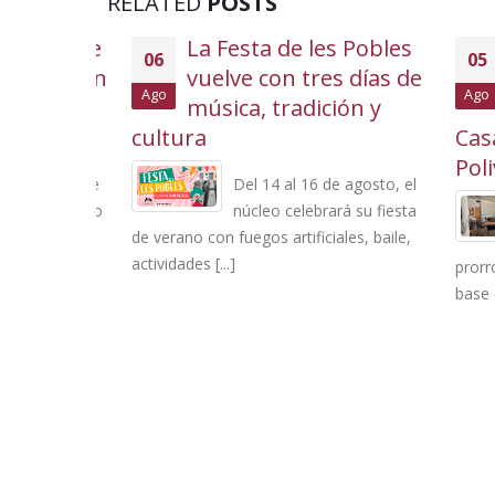
RELATED
POSTS
a reabre
La Festa de les Pobles
06
05
culación
vuelve con tres días de
l
Ago
Ago
os
música, tradición y
dadano
cultura
Casal 
Poliva
arde de este
Del 14 al 16 de agosto, el
n al tráfico
núcleo celebrará su fiesta
de verano con fuegos artificiales, baile,
actividades [...]
prorroga
base de [.