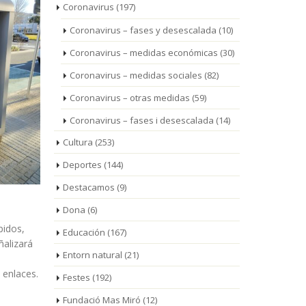
Coronavirus
(197)
Coronavirus – fases y desescalada
(10)
Coronavirus – medidas económicas
(30)
Coronavirus – medidas sociales
(82)
Coronavirus – otras medidas
(59)
Coronavirus – fases i desescalada
(14)
Cultura
(253)
Deportes
(144)
Destacamos
(9)
Dona
(6)
pidos,
Educación
(167)
ñalizará
Entorn natural
(21)
s
 enlaces.
Festes
(192)
Fundació Mas Miró
(12)