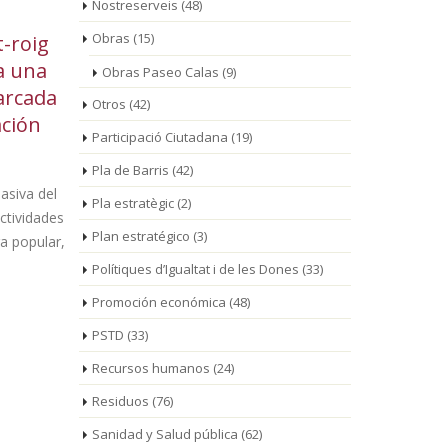
Nostreserveis
(48)
Obras
(15)
oig
La línea de autobús
La
03
01
una
municipal modifica sus
ro
Obras Paseo Calas
(9)
Ago
Ago
cada
horarios a partir del 4
pi
Otros
(42)
ión
de agosto por las obras de la
una nuev
Participació Ciutadana
(19)
nueva rotonda de acceso a
tradició
Pla de Barris
(42)
Mont-roig del Camp
va del
La jornada 
Pla estratègic
(2)
vidades
presentar l
Los cambios serán de
Plan estratégico
(3)
popular,
de Turismo d
aplicación provisional
durante un período aproximado de 5
Polítiques d’Igualtat i de les Dones
(33)
meses, hasta que finalicen los trabajos
Promoción económica
(48)
[...]
PSTD
(33)
Recursos humanos
(24)
Residuos
(76)
Sanidad y Salud pública
(62)