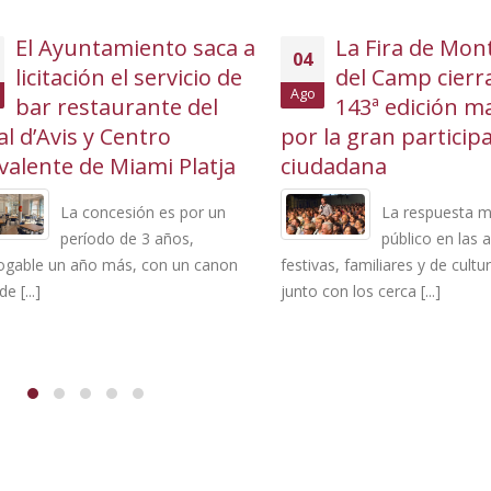
El Ayuntamiento saca a
La Fira de Mont-r
04
icitación el servicio de
del Camp cierra 
Ago
bar restaurante del
143ª edición mar
d’Avis y Centro
por la gran participac
lente de Miami Platja
ciudadana
La concesión es por un
La respuesta masi
período de 3 años,
público en las acti
ble un año más, con un canon
festivas, familiares y de cultura 
..]
junto con los cerca [...]