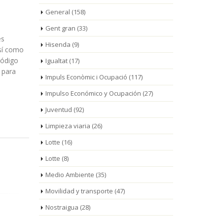
General
(158)
Gent gran
(33)
es
Hisenda
(9)
así como
código
Igualtat
(17)
 para
Impuls Econòmic i Ocupació
(117)
Impulso Económico y Ocupación
(27)
Juventud
(92)
Limpieza viaria
(26)
Lotte
(16)
Lotte
(8)
Medio Ambiente
(35)
Movilidad y transporte
(47)
Nostraigua
(28)