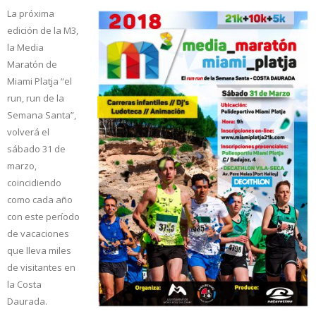
La próxima
edición de la M3,
la Media
Maratón de
Miami Platja “el
run, run de la
Semana Santa”,
volverá el
sábado 31 de
marzo,
coincidiendo
como cada año
con este período
de vacaciones
que lleva miles
de visitantes en
la Costa
Daurada.