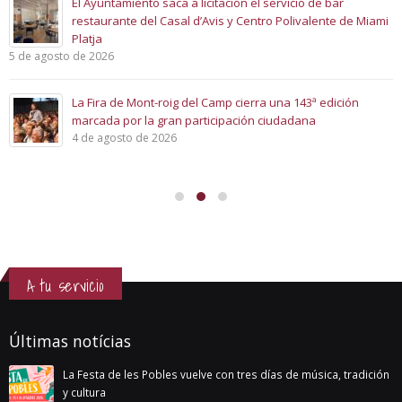
El Ayuntamiento saca a licitación el servicio de bar
restaurante del Casal d’Avis y Centro Polivalente de Miami
Platja
5 de agosto de 2026
La Fira de Mont-roig del Camp cierra una 143ª edición
marcada por la gran participación ciudadana
4 de agosto de 2026
A tu servicio
Últimas notícias
La Festa de les Pobles vuelve con tres días de música, tradición
y cultura