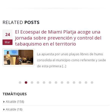
RELATED
POSTS
El Pla ImpulsDIPTA subvenciona varias
23
actividades en el municipio
Mar
El Ayuntamiento de Mont-roig del Camp ha recibido diversas
subvenciones de la Diputación de Tarragona en el marco [...]
TEMÀTIQUES
Alcalde
(158)
Alcalde
(18)