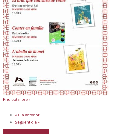
Find out more »
«
Dia anterior
Següent dia
»
+ Exporta esdeveniments