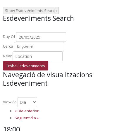
Show Esdeveniments Search
Esdeveniments Search
Day Of
Cerca
Near
Navegació de visualitzacions
Esdeveniment
View As
«
Dia anterior
Següent dia
»
18:00