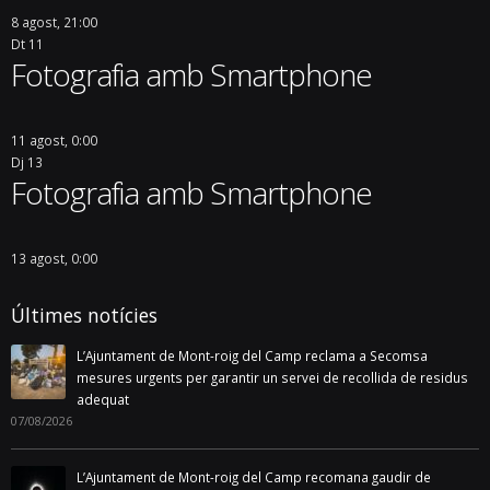
8 agost, 21:00
Dt
11
Fotografia amb Smartphone
11 agost, 0:00
Dj
13
Fotografia amb Smartphone
13 agost, 0:00
Últimes notícies
La Festa de les Pobles torna amb tres dies de música, tradició i
cultura
06/08/2026
L’Ajuntament treu a licitació el servei de bar restaurant del Casal
d’Avis i Polivalent de Miami Platja