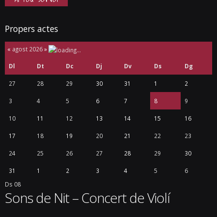
Propers actes
«
agost 2026
»
Dl
Dt
Dc
Dj
Dv
Ds
Dg
27
28
29
30
31
1
2
3
4
5
6
7
8
9
10
11
12
13
14
15
16
17
18
19
20
21
22
23
24
25
26
27
28
29
30
31
1
2
3
4
5
6
Ds
08
Sons de Nit – Concert de Violí