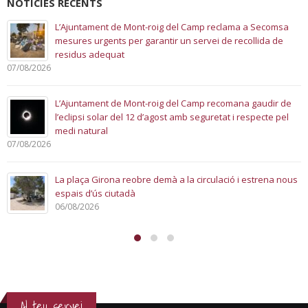
NOTÍCIES RECENTS
La Festa de les Pobles torna amb tres dies de música,
tradició i cultura
06/08/2026
L’Ajuntament treu a licitació el servei de bar restaurant del
Casal d’Avis i Polivalent de Miami Platja
05/08/2026
La Fira de Mont-roig del Camp tanca una 143a edició
marcada per la gran participació ciutadana
04/08/2026
Al teu servei