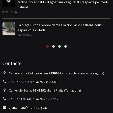
05/08/2026
La Fira de Mont-roig del Camp tanca una 143a edició marcada
per la gran participació ciutadana
04/08/2026
Contacte
Carretera de Colldejou, s/n
43300
Mont-roig del Camp (Tarragona)
Tel. 977 837 005 / Fax 977 838 089
Carrer de Sòria, 14
43892
Miami Platja (Tarragona)
Tel. 977 170 440 / Fax 977 170 728
ajuntament@mont-roig.cat