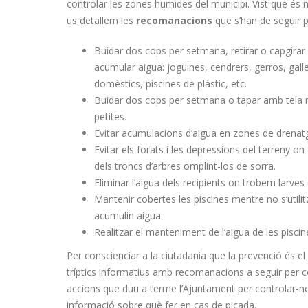
controlar les zones humides del municipi. Vist que és ne
us detallem les
recomanacions
que s’han de seguir p
Buidar dos cops per setmana, retirar o capgirar e
acumular aigua: joguines, cendrers, gerros, galle
domèstics, piscines de plàstic, etc.
Buidar dos cops per setmana o tapar amb tela m
petites.
Evitar acumulacions d’aigua en zones de drenat
Evitar els forats i les depressions del terreny on
dels troncs d’arbres omplint-los de sorra.
Eliminar l’aigua dels recipients on trobem larves
Mantenir cobertes les piscines mentre no s’utilitz
acumulin aigua.
Realitzar el manteniment de l’aigua de les piscin
Per conscienciar a la ciutadania que la prevenció és e
tríptics informatius amb recomanacions a seguir per c
accions que duu a terme l’Ajuntament per controlar-ne la
informació sobre què fer en cas de picada.