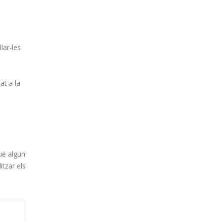
lar-les
at a la
que algun
itzar els