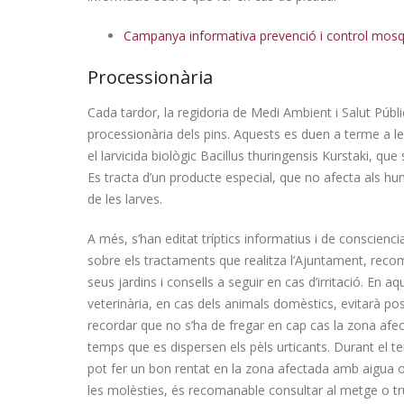
Campanya informativa prevenció i control mosq
Processionària
Cada tardor, la regidoria de Medi Ambient i Salut Públ
processionària dels pins. Aquests es duen a terme a l
el larvicida biològic Bacillus thuringensis Kurstaki, que 
La Festa de les Pobles torna
Es tracta d’un producte especial, que no afecta als 
amb tres dies de música,
tradició i cultura
de les larves.
nova rot
06/08/2026
A més, s’han editat tríptics informatius i de conscien
03/08/20
sobre els tractaments que realitza l’Ajuntament, reco
L’Ajuntament treu a licitació el
seus jardins i consells a seguir en cas d’irritació. En a
servei de bar restaurant del
veterinària, en cas dels animals domèstics, evitarà po
Casal d’Avis i Polivalent de
recordar que no s’ha de fregar en cap cas la zona afect
Miami Platja
tradició, 
05/08/2026
temps que es dispersen els pèls urticants. Durant el te
01/08/20
pot fer un bon rentat en la zona afectada amb aigua o 
les molèsties, és recomanable consultar al metge o tr
La Fira de Mont-roig del Camp