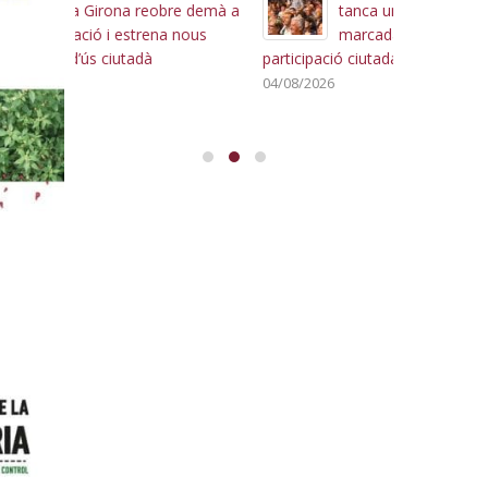
re demà a
tanca una 143a edició
 nous
marcada per la gran
p
participació ciutadana
d
del Camp
04/08/2026
31/07/2026