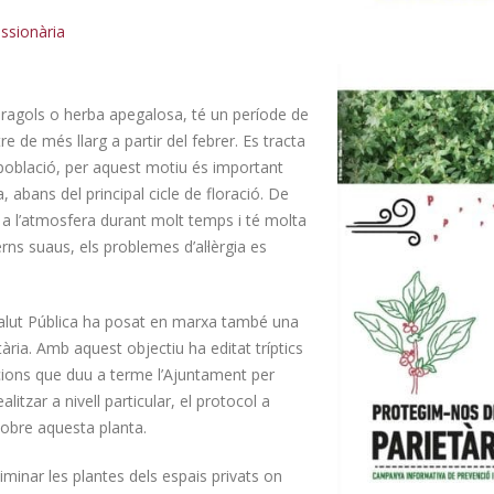
Quique Moreno pren
La plaça Girona reob
ssionària
possessió com a nou regidor
la circulació i estrena
de l’Ajuntament de Mont-roig
espais d’ús ciutadà
p
06/08/2026
26
agols o herba apegalosa, té un període de
re de més llarg a partir del febrer. Es tracta
a població, per aquest motiu és important
 abans del principal cicle de floració. De
é a l’atmosfera durant molt temps i té molta
rns suaus, els problemes d’al·lèrgia es
alut Pública ha posat en marxa també una
ària. Amb aquest objectiu ha editat tríptics
cions que duu a terme l’Ajuntament per
litzar a nivell particular, el protocol a
 sobre aquesta planta.
liminar les plantes dels espais privats on