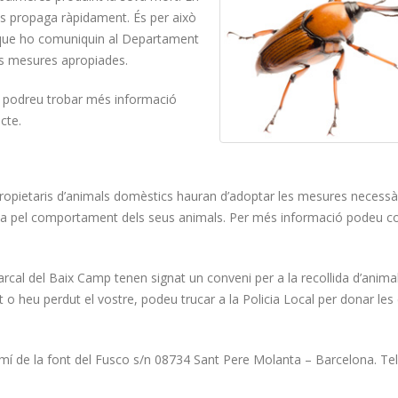
es propaga ràpidament. És per això
que ho comuniquin al Departament
es mesures apropiades.
podreu trobar més informació
cte.
 propietaris d’animals domèstics hauran d’adoptar les mesures necessà
terada pel comportament dels seus animals. Per més informació podeu c
cal del Baix Camp tenen signat un conveni per a la recollida d’anima
o heu perdut el vostre, podeu trucar a la Policia Local per donar les
í de la font del Fusco s/n 08734 Sant Pere Molanta – Barcelona. Te