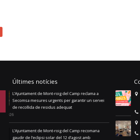
Últimes notícies
C
La Festa de les Pobles torna amb tres dies de
i
música, tradició i cultura
06/08/2026
03
L’Ajuntament treu a licitació el servei de bar
restaurant del Casal d’Avis i Polivalent de Miami
Platja