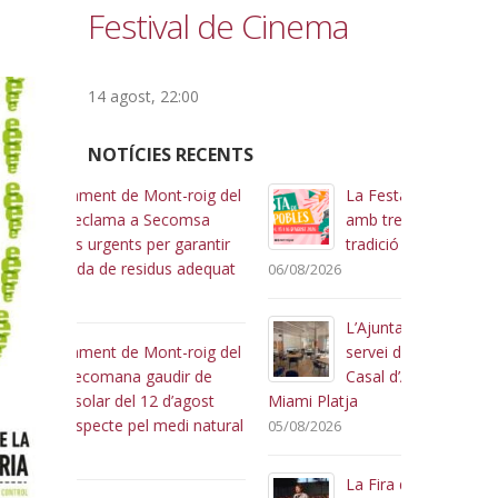
Festival de Cinema
14 agost, 22:00
NOTÍCIES RECENTS
roig del
La Festa de les Pobles torna
L
omsa
amb tres dies de música,
m
arantir
tradició i cultura
4
 adequat
nova rotond
06/08/2026
03/08/2026
L’Ajuntament treu a licitació el
roig del
servei de bar restaurant del
L
r de
Casal d’Avis i Polivalent de
C
’agost
Miami Platja
u
i natural
tradició, cul
05/08/2026
01/08/2026
La Fira de Mont-roig del Camp