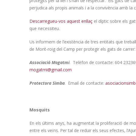
protegits per la llei i s’han de respectar. Els gats de
perjudica als propis animals i a la convivència amb la c
Descarregueu-vos aquest enllaç
el díptic sobre els ga
que necessiteu.
Us informem de l’existència de tres entitats que treba
de Mont-roig del Camp per protegir els gats de carrer:
Associació Mogatmi
. Telèfon de contacte: 604 232369
mogatmi@gmail.com
Protectora Simba
. Email de contacte:
asociacionsim
Mosquits
En els últims anys, ha augmentat la proliferació de 
entre els veïns. Per tal de reduir els seus efectes, l’Aj