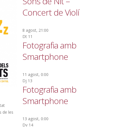
Sons de Nit –
Concert de Violí
8 agost, 21:00
Dt
11
Fotografia amb
Smartphone
11 agost, 0:00
Dj
13
Fotografia amb
Smartphone
tat
s de les
13 agost, 0:00
Dv
14