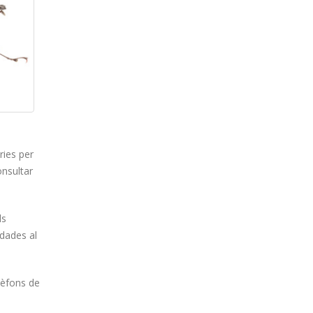
ries per
onsultar
ls
 dades al
lèfons de