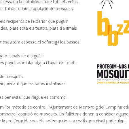
cessària la col·laboració de tots els veïns,
er tal de reduir la població de mosquits:
ls recipients de l’exterior que puguin
des, plats sota els testos, plats d’animals
osquitera espessa el safareig i les basses
ge o canals de desguàs.
 es pugui acumular aigua i tapar els forats
 de mosquits.
in, evitant que les lones instal·lades
es per evitar que l’aigua es corrompi.
l millor mètode de control, l’Ajuntament de Mont-roig del Camp ha edi
ombatre l’aparició de mosquits. Els fulletons donen a conèixer algune
 proliferació, consells sobre accions a realitzar a nivell particular i