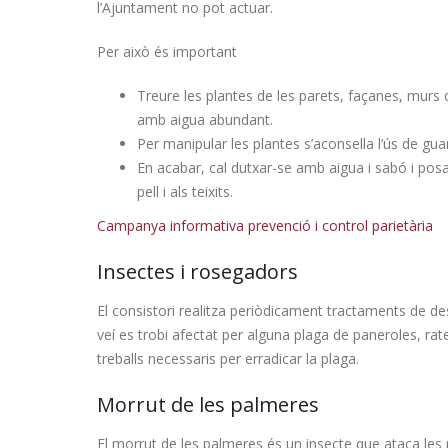
l’Ajuntament no pot actuar.
Per això és important
Treure les plantes de les parets, façanes, murs 
amb aigua abundant.
Per manipular les plantes s’aconsella l’ús de gua
En acabar, cal dutxar-se amb aigua i sabó i posar
pell i als teixits.
Campanya informativa prevenció i control parietària
Insectes i rosegadors
El consistori realitza periòdicament tractaments de des
veí es trobi afectat per alguna plaga de paneroles, rat
treballs necessaris per erradicar la plaga.
Morrut de les palmeres
El morrut de les palmeres és un insecte que ataca les