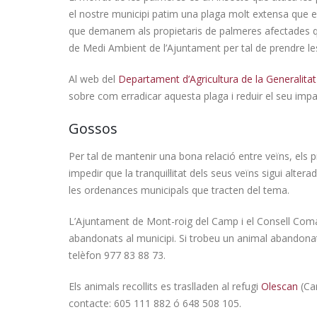
el nostre municipi patim una plaga molt extensa que 
que demanem als propietaris de palmeres afectades 
de Medi Ambient de l’Ajuntament per tal de prendre l
Al web del
Departament d’Agricultura de la Generalitat
sobre com erradicar aquesta plaga i reduir el seu impa
Gossos
Per tal de mantenir una bona relació entre veïns, els
impedir que la tranquil·litat dels seus veïns sigui al
les ordenances municipals que tracten del tema.
L’Ajuntament de Mont-roig del Camp i el Consell Comar
abandonats al municipi. Si trobeu un animal abandonat 
telèfon 977 83 88 73.
Els animals recollits es traslladen al refugi
Olescan
(Cam
contacte: 605 111 882 ó 648 508 105.