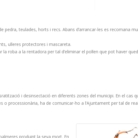
de pedra, teulades, horts i recs. Abans d’arrancar-les es recomana mul
nts, ulleres protectores i mascareta.
 la roba a la rentadora per tal d’eliminar el pol·len que pot haver qued
ratització i desinsectació en diferents zones del municipi. En el cas 
es o processionària, ha de comunicar-ho a l’Ajuntament per tal de real
 palmeres produint la seva mort. En