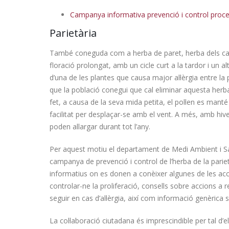
tanca una 143a edició
Campanya informativa prevenció i control proce
marcada per la gran
participació ciutadana
Parietària
del Cam
04/08/2026
31/07/20
També coneguda com a herba de paret, herba dels car
floració prolongat, amb un cicle curt a la tardor i un alt
d’una de les plantes que causa major al·lèrgia entre l
que la població conegui que cal eliminar aquesta herba,
fet, a causa de la seva mida petita, el pol·len es mant
facilitat per desplaçar-se amb el vent. A més, amb hive
poden allargar durant tot l’any.
Per aquest motiu el departament de Medi Ambient i S
campanya de prevenció i control de l’herba de la pariet
informatius on es donen a conèixer algunes de les ac
controlar-ne la proliferació, consells sobre accions a rea
seguir en cas d’al·lèrgia, així com informació genèrica
La col·laboració ciutadana és imprescindible per tal d’e