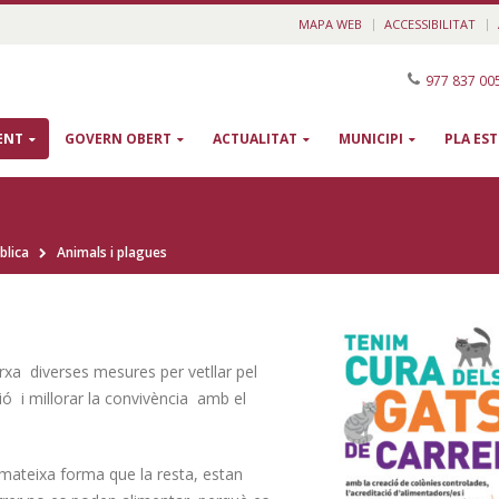
MAPA WEB
ACCESSIBILITAT
977 837 00
ENT
GOVERN OBERT
ACTUALITAT
MUNICIPI
PLA ES
blica
Animals i plagues
a diverses mesures per vetllar pel
ió i millorar la convivència amb el
a mateixa forma que la resta, estan