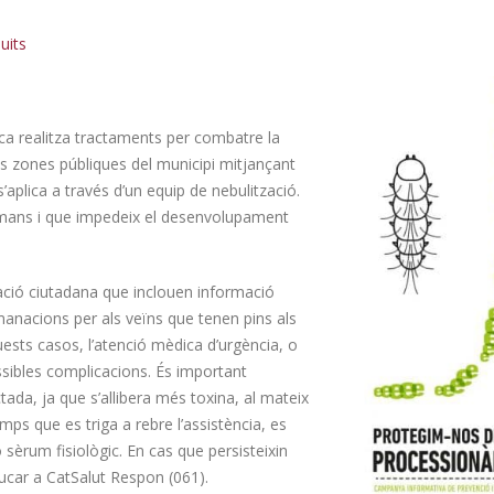
uits
ica realitza tractaments per combatre la
es zones públiques del municipi mitjançant
s’aplica a través d’un equip de nebulització.
La línia de bus municipal
L’Ajuntament de Mont-
humans i que impedeix el desenvolupament
modifica els horaris a partir del
Camp reclama a Sec
4 d’agost per les obres de la
mesures urgents per g
onda d’accés
un servei de recollida de residus
ciació ciutadana que inclouen informació
26
07/08/2026
manacions per als veïns que tenen pins als
quests casos, l’atenció mèdica d’urgència, o
La 143a Fira de Mont-roig del
L’Ajuntament de Mont-
ssibles complicacions. És important
Camp dona el tret de sortida a
Camp recomana gaudi
ada, ja que s’allibera més toxina, al mateix
una nova edició plena de
l’eclipsi solar del 12 d
cultura i festa
amb seguretat i respecte pel med
mps que es triga a rebre l’assistència, es
26
07/08/2026
sèrum fisiològic. En cas que persisteixin
ucar a CatSalut Respon (061).