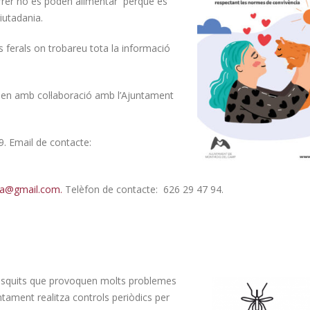
 carrer no es poden alimentar perquè es
iutadania.
ts ferals on trobareu tota la informació
llen amb col·laboració amb l’Ajuntament
. Email de contacte:
ba@
gmail.com.
Telèfon de contacte: 626 29 47 94.
mosquits que provoquen molts problemes
untament realitza controls periòdics per