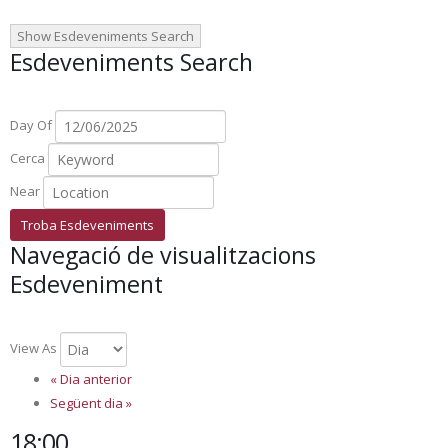
Show Esdeveniments Search
Esdeveniments Search
Day Of
Cerca
Near
Navegació de visualitzacions
Esdeveniment
View As
«
Dia anterior
Següent dia
»
18:00