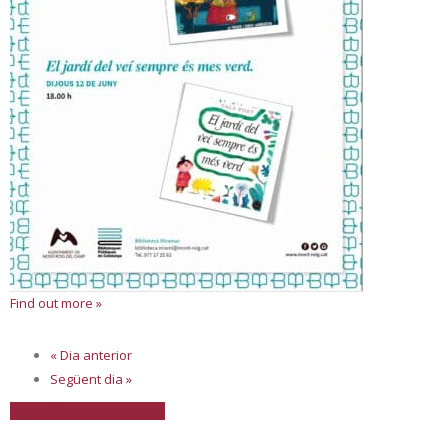
Find out more »
«
Dia anterior
Següent dia
»
+ Exporta esdeveniments