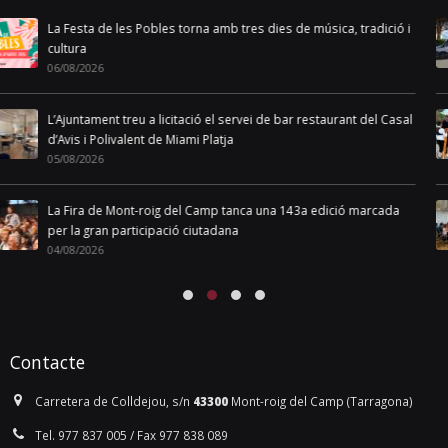
La línia de bus municipal modifica els horaris a partir del 4
d’agost per les obres de la nova rotonda d’accés
03/08/2026
La 143a Fira de Mont-roig del Camp dona el tret de sortida a una
nova edició plena de tradició, cultura i festa
01/08/2026
Quique Moreno pren possessió com a nou regidor de
l’Ajuntament de Mont-roig del Camp
31/07/2026
Contacte
Carretera de Colldejou, s/n
43300
Mont-roig del Camp (Tarragona)
Tel. 977 837 005 / Fax 977 838 089