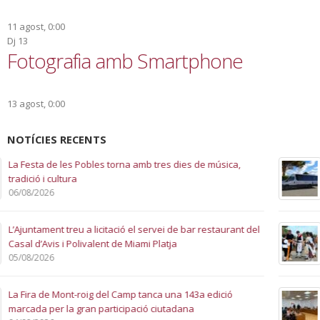
11 agost, 0:00
Dj
13
Fotografia amb Smartphone
13 agost, 0:00
NOTÍCIES RECENTS
La línia de bus municipal modifica els horaris a partir del 4
d’agost per les obres de la nova rotonda d’accés
03/08/2026
La 143a Fira de Mont-roig del Camp dona el tret de sortida
a una nova edició plena de tradició, cultura i festa
01/08/2026
Quique Moreno pren possessió com a nou regidor de
l’Ajuntament de Mont-roig del Camp