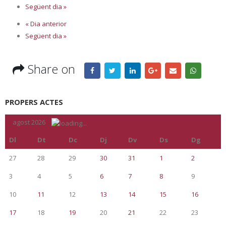
Següent dia
»
«
Dia anterior
Següent dia
»
Share on
PROPERS ACTES
«
agost 2026
»
Dl
Dt
Dc
Dj
Dv
Ds
Dg
27
28
29
30
31
1
2
3
4
5
6
7
8
9
10
11
12
13
14
15
16
17
18
19
20
21
22
23