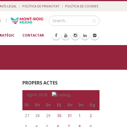
AVÍS LEGAL
POLÍTICA DE PRIVACITAT
POLÍTICA DE COOKIES
|
5
TRATÈGIC
CONTACTAR
PROPERS ACTES
«
agost 2026
»
Dl
Dt
Dc
Dj
Dv
Ds
Dg
27
28
29
30
31
1
2
3
4
5
6
7
8
9