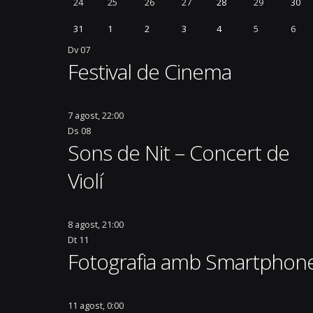
24
25
26
27
28
29
30
Platja
05/08/2026
31
1
2
3
4
5
6
Dv
07
Festival de Cinema
7 agost, 22:00
Ds
08
Sons de Nit – Concert de
Violí
8 agost, 21:00
Dt
11
Fotografia amb Smartphon
11 agost, 0:00