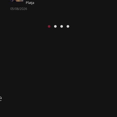
sortida a una nova edició plena de tradició, cultura i
festa
01/08/2026
e