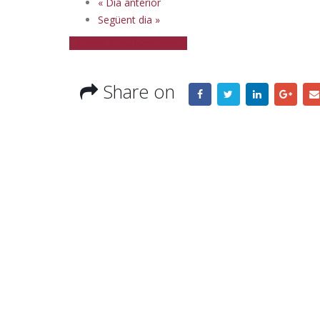
«
Dia anterior
Següent dia
»
La Fira de Mont-roig del Camp
+ Exporta esdeveniments
tanca una 143a edició
marcada per la gran
participació ciutadana
del Cam
Share on
04/08/2026
31/07/20
La línia de bus municipal
modifica els horaris a partir del
4 d’agost per les obres de la
nova rotonda d’accés
30/07/20
03/08/2026
La 143a Fira de Mont-roig del
Camp dona el tret de sortida a
una nova edició plena de
Platja
tradició, cultura i festa
29/07/20
01/08/2026