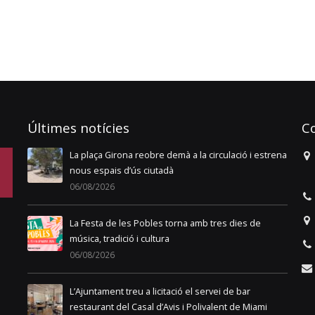
Últimes notícies
C
rena
La Fira de Mont-roig del Camp tanca una 143a edició
marcada per la gran participació ciutadana
04/08/2026
La línia de bus municipal modifica els horaris a
partir del 4 d’agost per les obres de la nova rotonda
d’accés
03/08/2026
La 143a Fira de Mont-roig del Camp dona el tret de