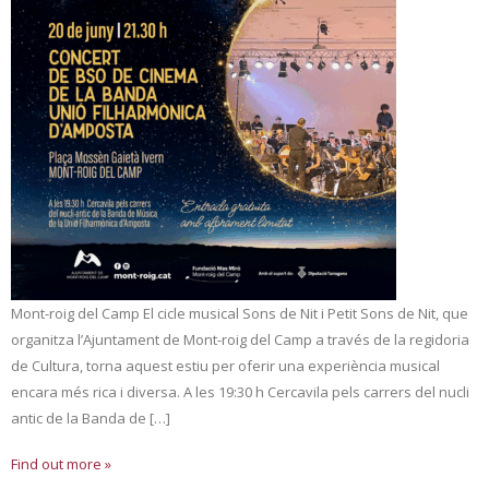
Mont-roig del Camp El cicle musical Sons de Nit i Petit Sons de Nit, que
organitza l’Ajuntament de Mont-roig del Camp a través de la regidoria
de Cultura, torna aquest estiu per oferir una experiència musical
encara més rica i diversa. A les 19:30 h Cercavila pels carrers del nucli
antic de la Banda de […]
Find out more »