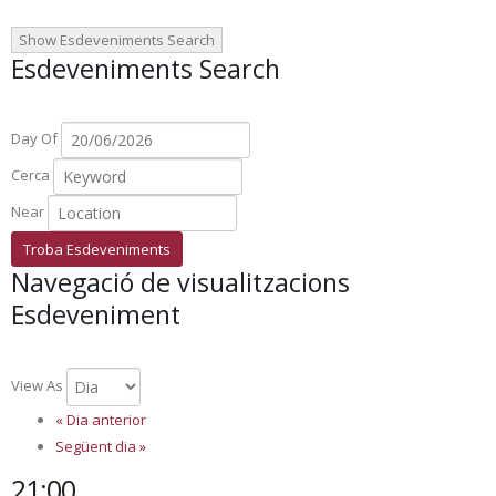
Show Esdeveniments Search
Esdeveniments Search
Day Of
Cerca
Near
Navegació de visualitzacions
Esdeveniment
View As
«
Dia anterior
Següent dia
»
21:00