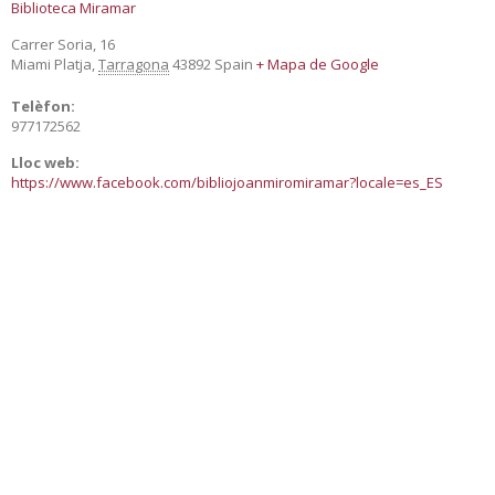
Biblioteca Miramar
Carrer Soria, 16
Miami Platja
,
Tarragona
43892
Spain
+ Mapa de Google
Telèfon:
977172562
Lloc web:
https://www.facebook.com/bibliojoanmiromiramar?locale=es_ES