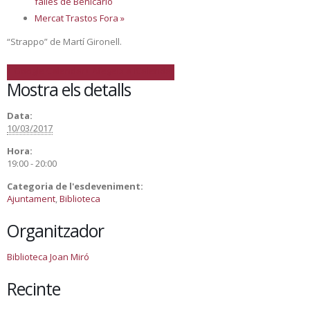
falles de Benicarló
Mercat Trastos Fora
»
“Strappo” de Martí Gironell.
+ Google Calendar
+ Afegeix a iCalendar
Mostra els detalls
Data:
10/03/2017
Hora:
19:00 - 20:00
Categoria de l'esdeveniment:
Ajuntament
,
Biblioteca
Organitzador
Biblioteca Joan Miró
Recinte