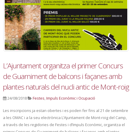
L’Ajuntament organitza el primer Concurs
de Guarniment de balcons i façanes amb
plantes naturals del nucli antic de Mont-roig
24/08/2018
Festes
,
Impuls Econòmic i Ocupació
Les inscripcions ja estan obertes i es poden fer fins al 21 de setembre
a les OMAC i a la seu electrònica L’Ajuntament de Mont-roig del Camp,
a través de les regidories de Festes i d’Impuls Econòmic, organitza el
primer Concurs de Guarniment de balcons i façanes amb plantes