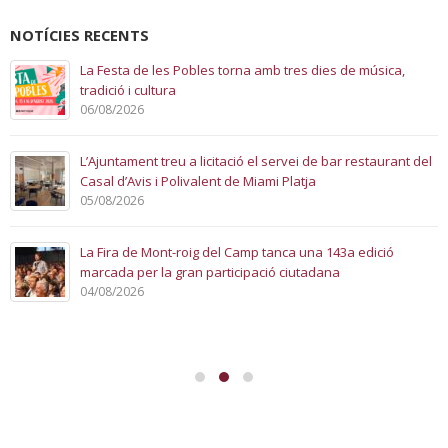
Read more...
Inaugurada la 137a Fira de Mont-roig
03/08/2018
Alcalde
,
Festes
,
Impuls Econòmic i Ocupació
Fins al 5 d'agost el certamen ofereix desenes d'activitats festives i
lúdiques i un recinte firal dedicat a la gastronomia Arrenca la 137a Fira
de Mont-roig del Camp amb la inauguració oficial que ha tingut lloc
aquest vespre, al recinte firal. Autoritats locals, pubilles, hereu i veïns i
veïnes han participat en un acte que ha iniciat la regidora de Turisme i
Impuls Econòmic Yolanda Pérez, que ha destacat la mostra a
l'agricultura que dóna la benvinguda al recinte firal, [...]
Read more...