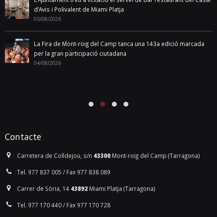
Comunicat sobre el Pla de Barris de La
Florida de Miami Platja
02/08/2018
Pla de Barris
La Generalitat ha obert un termini extraordinari per sol·licitar una
darrera pròrroga que permetria continuar el Pla de Barris de La
Florida fins al 2020. Aquest canvi de criteri de la Generalitat, que va
denegar a l’Ajuntament qualsevol possibilitat de pròrroga l’any passat,
suposa una excel·lent oportunitat per tal de poder finalitzar tots els
projectes que, en denegar-se la darrera sol·licitud, s’havien descartat
de portar a terme per manca de temps material. A més, el consistori
ha avaluat també com [...]