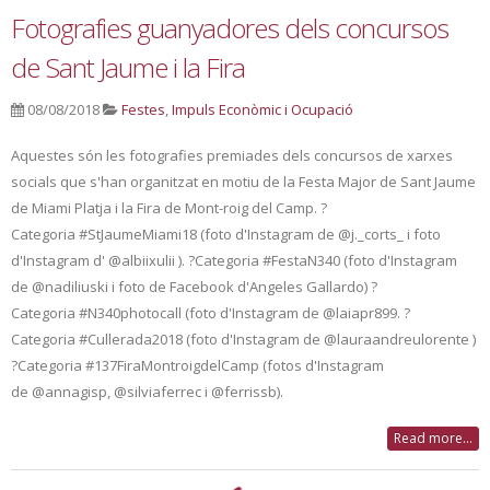
Fotografies guanyadores dels concursos
de Sant Jaume i la Fira
08/08/2018
Festes
,
Impuls Econòmic i Ocupació
Aquestes són les fotografies premiades dels concursos de xarxes
socials que s'han organitzat en motiu de la Festa Major de Sant Jaume
de Miami Platja i la Fira de Mont-roig del Camp. ?
Categoria #StJaumeMiami18 (foto d'Instagram de @j._corts_ i foto
d'Instagram d' @albiixulii ). ?Categoria #FestaN340 (foto d'Instagram
de @nadiliuski i foto de Facebook d'Angeles Gallardo) ?
Categoria #N340photocall (foto d'Instagram de @laiapr899. ?
Categoria #Cullerada2018 (foto d'Instagram de @lauraandreulorente )
?Categoria #137FiraMontroigdelCamp (fotos d'Instagram
de @annagisp, @silviaferrec i @ferrissb).
Read more...