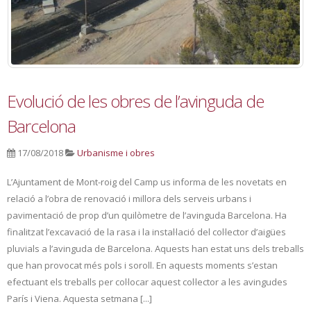
Evolució de les obres de l’avinguda de
Barcelona
17/08/2018
Urbanisme i obres
L’Ajuntament de Mont-roig del Camp us informa de les novetats en
relació a l’obra de renovació i millora dels serveis urbans i
pavimentació de prop d’un quilòmetre de l’avinguda Barcelona. Ha
finalitzat l’excavació de la rasa i la instal·lació del col·lector d’aigües
pluvials a l’avinguda de Barcelona. Aquests han estat uns dels treballs
que han provocat més pols i soroll. En aquests moments s’estan
efectuant els treballs per col·locar aquest col·lector a les avingudes
París i Viena. Aquesta setmana [...]