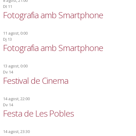
[...]
Read more...
Remei Benach guanya el Concurs de Cuina
de la Fira
06/08/2018
Impuls Econòmic i Ocupació
D’entre la dotzena de propostes culinàries participants el jurat ha
seleccionat un conill amb caragols El primer Concurs de Cuina
tradicional de la Fira de Mont-roig, que es va celebrar diumenge a la
tarda, va comptar amb una dotzena de propostes culinàries de gran
nivell. El conill amb caragols de la Remei Benach va ser el plat
guanyador del concurs, que va comptar amb entrants, segons plats i
postres. El jurat estava format per Glòria Savall de la Coral Sant [...]