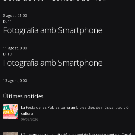
Evolució de les obres de l’avinguda
Barcelona
03/08/2018
Urbanisme i obres
Les obres de l'avinguda Barcelona, tot i la possible pròrroga del Pla de
Barris, seguiran el calendari previst i acabaran a finals d'any
L'Ajuntament de Mont-roig del Camp us informa de les novetats en
relació a l'obra de renovació i millora dels serveis urbans i
pavimentació de prop d'un quilòmetre de l'avinguda Barcelona.
Dimecres vinent està previst que s'acabi la rasa del col·lector d'aigües
pluvials, de fins a 4 metres de profunditat i 1,5 metres d'amplada, que
s'ha estat executant amb la [...]
Read more...