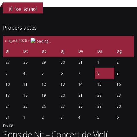
Mont-roig Miami Turisme estrena nou
portal web
03/08/2018
Turisme
Les imatges protagonitzen aquesta nova proposta que s’ofereix en 5
idiomes i potencia les experiències al municipi Mont-roig Miami
Turisme ha renovat el seu portal web www.montroigmiami.cat amb
l’objectiu de posar en valor els atractius turístics del municipi i oferir tot
tipus d’informació que pugui ser d’interès per als turistes i visitants.
Les fotografies són elements clau en aquesta nova proposta que
ofereix pàgines més visuals, dinàmiques i molt intuïtives. El portal
proposa explorar els diversos indrets més simbòlics del municipi, [...]
Read more...