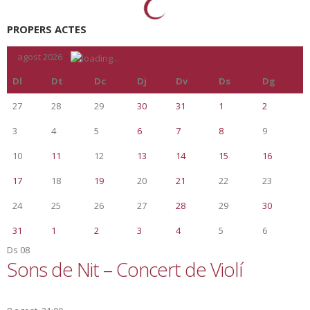
L’Ajuntament de Mont-roig del Camp i la
MIDIT s’alien per treballar conjuntament pel
desenvolupament local i la diversificació
econòmica
07/08/2018
Ajuntament
,
Alcalde
,
Impuls Econòmic i Ocupació
L’alcalde Fran Morancho i el president d’aquesta mancomunitat, que
aplega els municipis de Pratdip, Tivissa i Vandellòs i l’Hospitalet de
l’Infant, Alfons Garcia han signat un acord de cooperació aquest
dimarts 7 d’agost Mont-roig del Camp i els municipis que integren la
MIDIT (Pratdip, Tivissa i Vandellòs i l'Hospitalet de l'Infant) s’han
compromès a “iniciar un procés de cooperació, planificació i
participació per al desenvolupament local i la diversificació econòmica
del territori”. Això consta a l’acord que han signat l’alcalde de Mont-roig