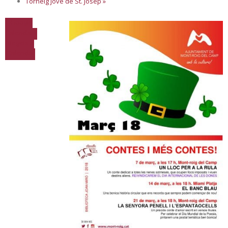
Torneig jove de St. Josep
»
+ Google
Calendar
+
Afegeix a
iCalendar