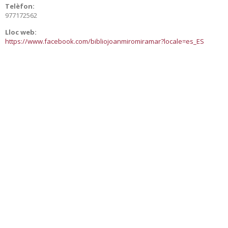
Telèfon:
977172562
Lloc web:
https://www.facebook.com/bibliojoanmiromiramar?locale=es_ES