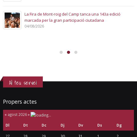
La Fira de Mont-roig del Camp tanca una 143a edició
marcada per la gran participació ciutadana
04/08/2026
Al teu servei
Propers actes
«
agost 2026
»
Dl
Dt
Dc
Dj
Dv
Ds
Dg
27
28
29
30
31
1
2