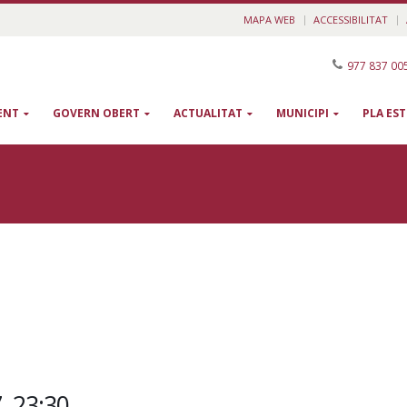
MAPA WEB
ACCESSIBILITAT
977 837 00
ENT
GOVERN OBERT
ACTUALITAT
MUNICIPI
PLA ES
, 23:30