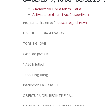
«
Renovació DNI a Miami Platja
Activitats de dinamització esportiva
»
Programa fira en pdf:
(descarrega el PDF)
DIVENDRES DIA 4 D’AGOST
TORNEIG JOVE
Casal de Joves K1
17.30 h futbolí
19.00 Ping-pong
Inscripcions al Casal K1
OBERTURA DEL RECINTE FIRAL
De 18.00 a 24.00 h / C. Aureli M. Escarré