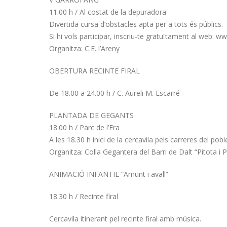
11.00 h / Al costat de la depuradora
Divertida cursa d’obstacles apta per a tots és públics.
Si hi vols participar, inscriu-te gratuïtament al web: w
Organitza: C.E. l’Areny
OBERTURA RECINTE FIRAL
De 18.00 a 24.00 h / C. Aureli M. Escarré
PLANTADA DE GEGANTS
18.00 h / Parc de l’Era
A les 18.30 h inici de la cercavila pels carreres del pob
Organitza: Colla Gegantera del Barri de Dalt “Pitota i P
ANIMACIÓ INFANTIL “Amunt i avall”
18.30 h / Recinte firal
Cercavila itinerant pel recinte firal amb música.