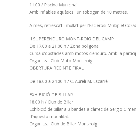
11.00 / Piscina Municipal
Amb inflables aquàtics i un tobogan de 10 metres.
A més, refresca’t i mulla’t per l’Esclerosi Múltiple! Col·la
II SUPERENDURO MONT-ROIG DEL CAMP
De 17.00 a 21.00 h / Zona poligonal
Cursa d’obstacles amb motos d’enduro. Amb la participaci
Organitza: Club Moto Mont-roig
OBERTURA RECINTE FIRAL
De 18.00 a 24.00 h / C. Aureli M. Escarré
EXHIBICIÓ DE BILLAR
18.00 h / Club de Billar
Exhibició de billar a 3 bandes a càrrec de Sergio Gim
d’aquesta modalitat.
Organitza: Club de Billar Mont-roig