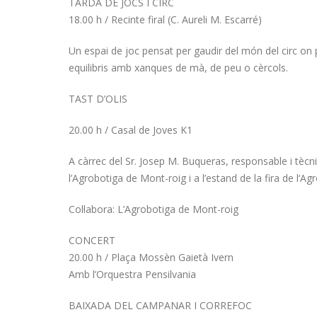
TARDA DE JOCS I CIRC
18.00 h / Recinte firal (C. Aureli M. Escarré)
Un espai de joc pensat per gaudir del món del circ on pr
equilibris amb xanques de mà, de peu o cèrcols.
TAST D’OLIS
20.00 h / Casal de Joves K1
A càrrec del Sr. Josep M. Buqueras, responsable i tècni
l’Agrobotiga de Mont-roig i a l’estand de la fira de l‘Ag
Col·labora: L’Agrobotiga de Mont-roig
CONCERT
20.00 h / Plaça Mossèn Gaietà Ivern
Amb l’Orquestra Pensilvania
BAIXADA DEL CAMPANAR I CORREFOC