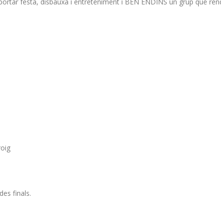
ar festa, disbauxa i entreteniment i BEN ENDINS un grup que ren
roig
des finals.