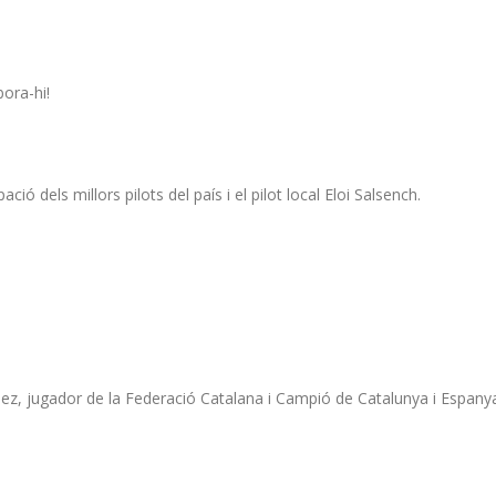
bora-hi!
ó dels millors pilots del país i el pilot local Eloi Salsench.
énez, jugador de la Federació Catalana i Campió de Catalunya i Espany