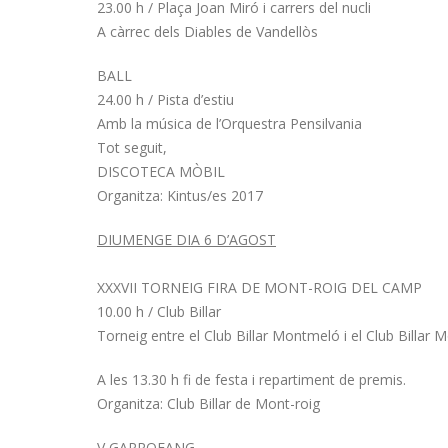
23.00 h / Plaça Joan Miró i carrers del nucli
A càrrec dels Diables de Vandellòs
BALL
24.00 h / Pista d’estiu
Amb la música de l’Orquestra Pensilvania
Tot seguit,
DISCOTECA MÒBIL
Organitza: Kintus/es 2017
DIUMENGE
DIA 6 D’AGOST
XXXVII TORNEIG FIRA DE MONT-ROIG DEL CAMP
10.00 h / Club Billar
Torneig entre el Club Billar Montmeló i el Club Billar M
A les 13.30 h fi de festa i repartiment de premis.
Organitza: Club Billar de Mont-roig
V GARROFANG