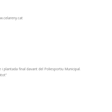
ww.celareny.cat
le i plantada final davant del Poliesportiu Municipal.
itot”