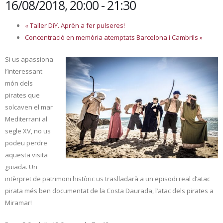
16/08/2018, 20:00
-
21:30
«
Taller DiY. Aprèn a fer pulseres!
Concentració en memòria atemptats Barcelona i Cambrils
»
Si us apassiona
l’interessant
món dels
pirates que
solcaven el mar
Mediterrani al
segle XV, no us
podeu perdre
aquesta visita
guiada. Un
intèrpret de patrimoni històric us traslladarà a un episodi real d’atac
pirata més ben documentat de la Costa Daurada, l’atac dels pirates a
Miramar!