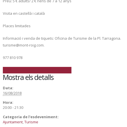
Preu: 5 € adults/ 2 € nens de 7 a 12 anys
Visita en castellà i català
Places limitades
Informació i venda de tiquets: Oficina de Turisme de la Pl. Tarragona.
turisme@mont-roig.com.
977 810 978
+ Google Calendar
+ Afegeix a iCalendar
Mostra els detalls
Data:
16/08/2018
Hora:
20:00 - 21:30
Categoria de l'esdeveniment:
Ajuntament
,
Turisme