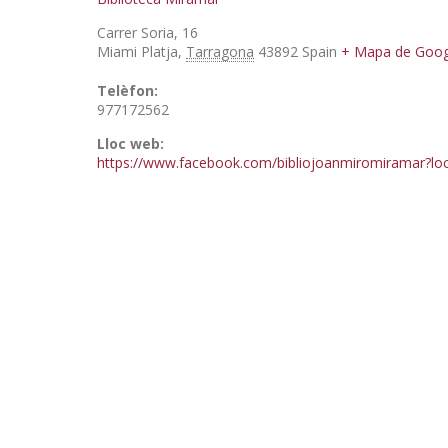
Carrer Soria, 16
Miami Platja
,
Tarragona
43892
Spain
+ Mapa de Goog
Telèfon:
977172562
Lloc web:
https://www.facebook.com/bibliojoanmiromiramar?lo