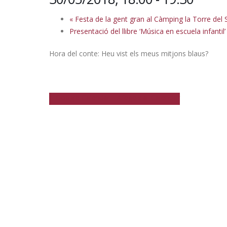
«
Festa de la gent gran al Càmping la Torre del 
Presentació del llibre ‘Música en escuela infant
Hora del conte: Heu vist els meus mitjons blaus?
+ Google Calendar
+ Afegeix a iCalendar