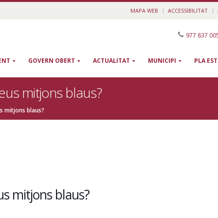
MAPA WEB
ACCESSIBILITAT
977 837 00
ENT
GOVERN OBERT
ACTUALITAT
MUNICIPI
PLA ES
eus mitjons blaus?
s mitjons blaus?
us mitjons blaus?