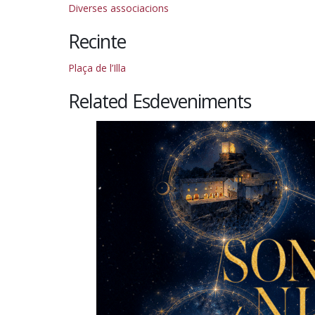
Diverses associacions
Recinte
Plaça de l’Illa
Related Esdeveniments