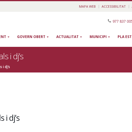
MAPA WEB
ACCESSIBILITAT
977 837 00
ENT
GOVERN OBERT
ACTUALITAT
MUNICIPI
PLA ES
s i dj’s
 i dj’s
 i dj’s