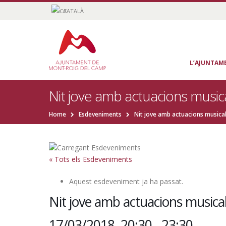
CATALÀ
L’AJUNTAM
Nit jove amb actuacions musical
Home
Esdeveniments
Nit jove amb actuacions musicals
« Tots els Esdeveniments
Aquest esdeveniment ja ha passat.
Nit jove amb actuacions musicals
17/03/2018, 20:30
-
23:30