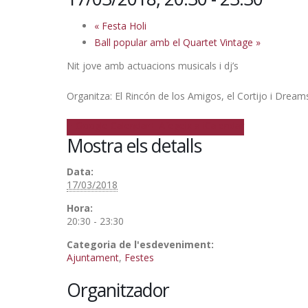
«
Festa Holi
Ball popular amb el Quartet Vintage
»
Nit jove amb actuacions musicals i dj’s
Organitza: El Rincón de los Amigos, el Cortijo i Dream
+ Google Calendar
+ Afegeix a iCalendar
Mostra els detalls
Data:
17/03/2018
Hora:
20:30 - 23:30
Categoria de l'esdeveniment:
Ajuntament
,
Festes
Organitzador