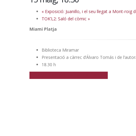
«
Exposició: Juanillo, i el seu llegat a Mont-roig
TOK’L2: Saló del còmic
»
Miami Platja
Biblioteca Miramar
Presentació a càrrec d’Álvaro Tomás i de l’auto
18.30 h
+ Google Calendar
+ Afegeix a iCalendar