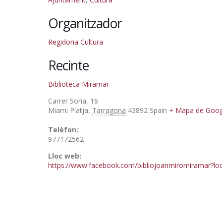
Organitzador
Regidoria Cultura
Recinte
Biblioteca Miramar
Carrer Soria, 16
Miami Platja
,
Tarragona
43892
Spain
+ Mapa de Goog
Telèfon:
977172562
Lloc web:
https://www.facebook.com/bibliojoanmiromiramar?lo