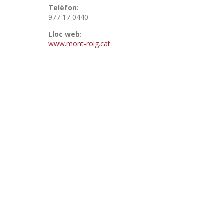
Telèfon:
977 17 0440
Lloc web:
www.mont-roig.cat