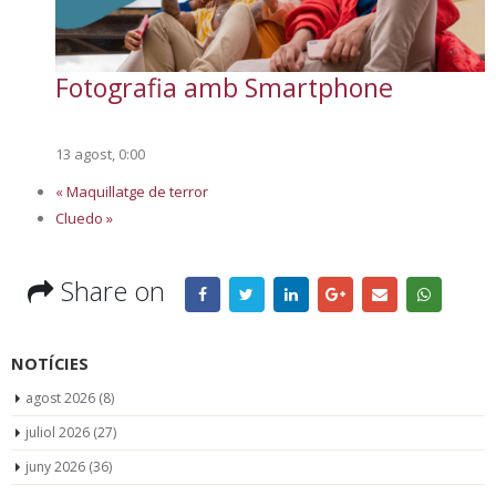
Fotografia amb Smartphone
13 agost, 0:00
«
Maquillatge de terror
Cluedo
»
Share on
NOTÍCIES
agost 2026
(8)
juliol 2026
(27)
juny 2026
(36)