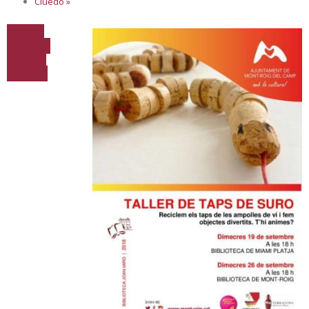
Cluedo
»
+ Google
Calendar
+
Afegeix a
iCalendar