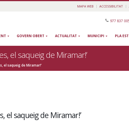
MAPA WEB
ACCESSIBILITAT
977 837 00
ENT
GOVERN OBERT
ACTUALITAT
MUNICIPI
PLA ES
tes, el saqueig de Miramar!’
es, el saqueig de Miramar!’
es, el saqueig de Miramar!’