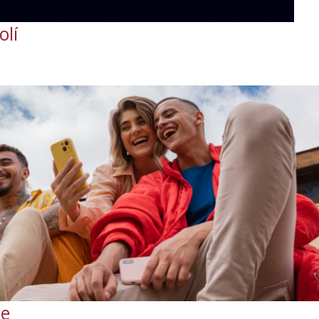
olí
ne