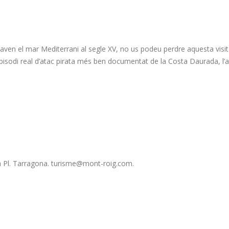
caven el mar Mediterrani al segle XV, no us podeu perdre aquesta visit
 episodi real d’atac pirata més ben documentat de la Costa Daurada, l’a
la Pl. Tarragona. turisme@mont-roig.com.