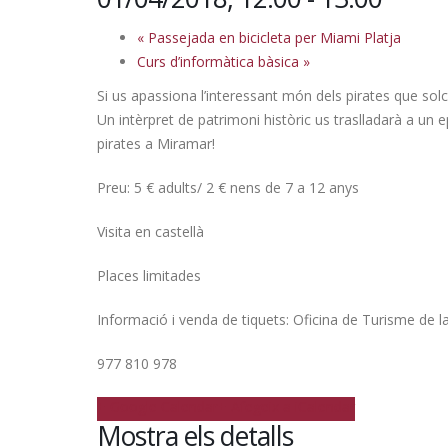
«
Passejada en bicicleta per Miami Platja
Curs d’informàtica bàsica
»
Si us apassiona l’interessant món dels pirates que sol
Un intèrpret de patrimoni històric us traslladarà a un
pirates a Miramar!
Preu: 5 € adults/ 2 € nens de 7 a 12 anys
Visita en castellà
Places limitades
Informació i venda de tiquets: Oficina de Turisme de 
977 810 978
+ Google Calendar
+ Afegeix a iCalendar
Mostra els detalls