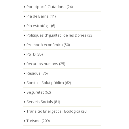
Participació Ciutadana
(24)
Pla de Barris
(41)
Pla estratègic
(6)
Polítiques d'Igualtat i de les Dones
(33)
Promoció econòmica
(50)
PSTD
(35)
Recursos humans
(25)
Residus
(76)
Sanitat i Salut pública
(62)
Seguretat
(62)
Serveis Socials
(81)
Transició Energètica i Ecològica
(20)
Turisme
(209)