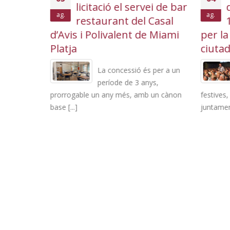
 dies de
licitació el servei de bar
ag.
ag.
 i
restaurant del Casal
d’Avis i Polivalent de Miami
per la
Platja
ciuta
ost, el nucli
a festa
La concessió és per a un
, activitats
període de 3 anys,
prorrogable un any més, amb un cànon
festives,
base [...]
juntament