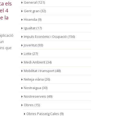
General
(121)
a els
roig del Camp dona el
po
ag.
jul.
el 4
tret de sortida a una
re
Gent gran
(32)
e la
nova edició plena de tradició,
l’Ajunt
Hisenda
(9)
cultura i festa
del Cam
Igualtat
(17)
aplicació
La jornada inaugural també
Impuls Econòmic i Ocupació
(156)
 un
va servir per presentar la
Joventut
(93)
ins que
modernització de l'Oficina de Turisme de
municipal i 
Lotte
(27)
l'Església Vella La 143a [...]
nou responsa
Medi Ambient
(34)
Mobilitat i transport
(48)
Neteja viària
(26)
Nostraigua
(30)
Nostreserveis
(49)
Obres
(15)
Obres Passeig Cales
(9)