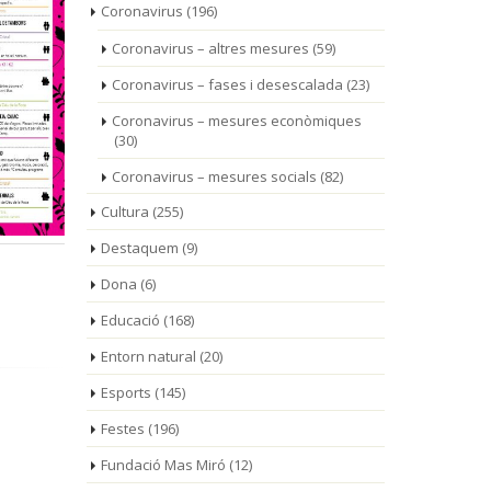
Coronavirus
(196)
Coronavirus – altres mesures
(59)
Coronavirus – fases i desescalada
(23)
Coronavirus – mesures econòmiques
(30)
Coronavirus – mesures socials
(82)
Cultura
(255)
Destaquem
(9)
Dona
(6)
Educació
(168)
Entorn natural
(20)
Esports
(145)
Festes
(196)
Fundació Mas Miró
(12)
La 143a Fira de Mont-
Qu
01
31