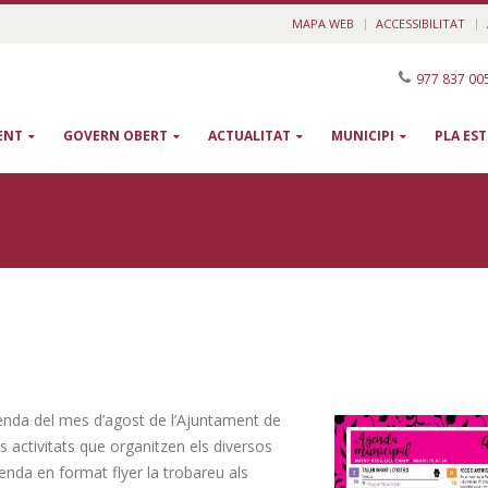
MAPA WEB
ACCESSIBILITAT
977 837 00
ENT
GOVERN OBERT
ACTUALITAT
MUNICIPI
PLA ES
genda del mes d’agost de l’Ajuntament de
ls activitats que organitzen els diversos
genda en format flyer la trobareu als