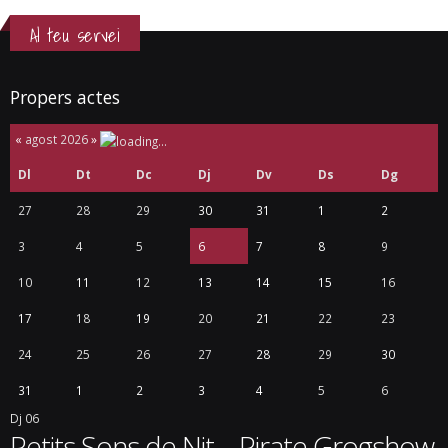
Al teu servei
Propers actes
«
agost 2026
»
Dl
Dt
Dc
Dj
Dv
Ds
Dg
27
28
29
30
31
1
2
3
4
5
6
7
8
9
10
11
12
13
14
15
16
17
18
19
20
21
22
23
24
25
26
27
28
29
30
31
1
2
3
4
5
6
Dj
06
Petits Sons de Nit – Pirate Grogshow