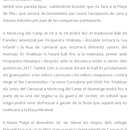
també una parada tipus sambòdrom brasiler que es farà a la Plaça
de l’Illa i que servirà de termòmetre per veure l’acceptació de cara a
futures edicions per part de les comparses participants.
A Mont-roig del Camp el 24 a la nit tindrà lloc el tradicional Ball de
Parelles amenitzat per l’orquestra Shákata, i dissabte tornarà la rua
infantil i la Rua de carnaval que recorrerà diferents carrers del
municipi. En finalitzar hi haurà ball fins a la matinada, primer amb
l’orquestra Himalaya i després amb la discoteca mòbil a càrrec dels
quintos/es 2017. També com a novetat durant el ball és proclamaran
els guanyadors a les millors carrosses i les millors comparses i sortirà
elegit el Rei Carnestoltes i la seva Concubina pel 2018. Per finalitzar
els actes del Carnaval a Mont-roig del Camp el diumenge tindrà lloc a
partir de la una del migdia la 3a guerra de confeti, on tothom que
vulgui podrà venir disfressat a gaudir de la festa que aquest any es
realitzarà a la Plaça Miramar.
A Miami Platja el divendres 24 de febrer les Ampes dels col·legis
Marcel·lí Esquius i Joan Miró prepararan la festa infantil de Carnaval al