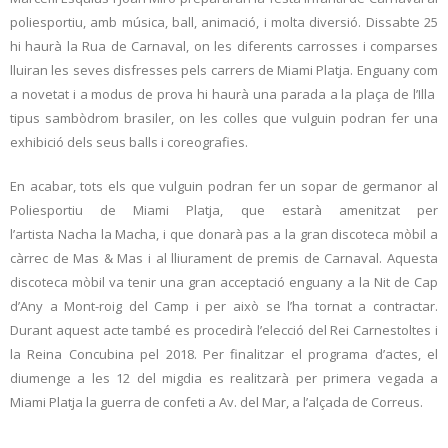
poliesportiu, amb música, ball, animació, i molta diversió. Dissabte 25
hi haurà la Rua de Carnaval, on les diferents carrosses i comparses
lluiran les seves disfresses pels carrers de Miami Platja. Enguany com
a novetat i a modus de prova hi haurà una parada a la plaça de l’Illa
tipus sambòdrom brasiler, on les colles que vulguin podran fer una
exhibició dels seus balls i coreografies.
En acabar, tots els que vulguin podran fer un sopar de germanor al
Poliesportiu de Miami Platja, que estarà amenitzat per
l’artista Nacha la Macha, i que donarà pas a la gran discoteca mòbil a
càrrec de Mas & Mas i al lliurament de premis de Carnaval. Aquesta
discoteca mòbil va tenir una gran acceptació enguany a la Nit de Cap
d’Any a Mont-roig del Camp i per això se l’ha tornat a contractar.
Durant aquest acte també es procedirà l’elecció del Rei Carnestoltes i
la Reina Concubina pel 2018. Per finalitzar el programa d’actes, el
diumenge a les 12 del migdia es realitzarà per primera vegada a
Miami Platja la guerra de confeti a Av. del Mar, a l’alçada de Correus.