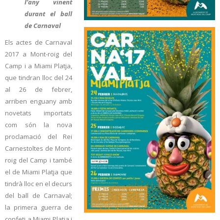
l’any vinent
durant el ball
de Carnaval
Els actes de Carnaval
2017 a Mont-roig del
Camp i a Miami Platja,
que tindran lloc del 24
al 26 de febrer,
arriben enguany amb
novetats importats
com són la nova
proclamació del Rei
Carnestoltes de Mont-
roig del Camp i també
el de Miami Platja que
tindrà lloc en el decurs
del ball de Carnaval;
la primera guerra de
confeti a Miami Platja i