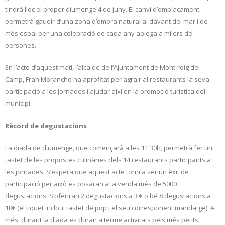
tindrà lloc el proper diumenge 4 de juny. El canvi d’emplaçament
permetrà gaudir d’una zona d’ombra natural al davant del mar i de
més espai per una celebració de cada any aplega a milers de
persones.
En l’acte d’aquest matí, l’alcalde de l’Ajuntament de Mont-roig del
Camp, Fran Morancho ha aprofitat per agrair al restaurants la seva
participació a les jornades i ajudar així en la promoció turística del
municipi.
Rècord de degustacions
La diada de diumenge, que començarà a les 11.30h, permetrà fer un
tastet de les propostes culinàries dels 14 restaurants participants a
les jornades. S’espera que aquest acte torni a ser un èxit de
participació per això es posaran a la venda més de 5000
degustacions. S’oferiran 2 degustacions a 3 € o bé 8 degustacions a
10€ (el tiquet inclou: tastet de pop i el seu corresponent maridatge). A
més, durant la diada es duran a terme activitats pels més petits,