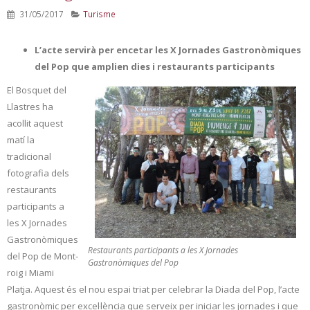
31/05/2017
Turisme
L’acte servirà per encetar les X Jornades Gastronòmiques
del Pop que amplien dies i restaurants participants
El Bosquet del
Llastres ha
acollit aquest
matí la
tradicional
fotografia dels
restaurants
participants a
les X Jornades
Gastronòmiques
Restaurants participants a les X Jornades
del Pop de Mont-
Gastronòmiques del Pop
roig i Miami
Platja. Aquest és el nou espai triat per celebrar la Diada del Pop, l’acte
gastronòmic per excel·lència que serveix per iniciar les jornades i que