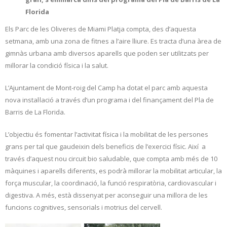
Florida
Els Parc de les Oliveres de Miami Platja compta, des d’aquesta
setmana, amb una zona de fitnes a l’aire lliure. Es tracta d’una àrea de
gimnàs urbana amb diversos aparells que poden ser utilitzats per
millorar la condició física i la salut.
L’Ajuntament de Mont-roig del Camp ha dotat el parc amb aquesta
nova instal·lació a través d’un programa i del finançament del Pla de
Barris de La Florida.
L’objectiu és fomentar l’activitat física i la mobilitat de les persones
grans per tal que gaudeixin dels beneficis de l’exercici físic. Així a
través d’aquest nou circuit bio saludable, que compta amb més de 10
màquines i aparells diferents, es podrà millorar la mobilitat articular, la
força muscular, la coordinació, la funció respiratòria, cardiovascular i
digestiva. A més, està dissenyat per aconseguir una millora de les
funcions cognitives, sensorials i motrius del cervell.