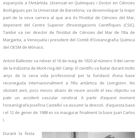
espanyola a l’Antàrtida. Llicenciat en Químiques i Doctor en Ciències
Biològiques per la Universitat de Barcelona, va desenvolupar la major
part de la seva carrera al que ara és l’Institut de Ciències del Mar,
depenent del Centre Superior d’Investigacions Científiques (CSIC).
També va ser director de l’Institut de Ciències del Mar de l’illa de
Margarita, a Veneçuela i president del Comtè d’Oceanografia Química
del CIESM de Mònaco.
Antoni Ballester va néixer el 16 de maig de 1920 al número 9 del carrer
de la Indústria de Mont-roig del Camp. El científic va lluitar durant molts
anys de la seva vida professional per la fundació d’una base
reconeguda internacionalment a l’illa antàrtica de Livingston. No
obstant això, pocs mesos abans de veure assolit el seu objectiu va
patir un accident vascular cerebral. A partir d’aquest moment
l’oceanògrafa Josefina Castellví va assumir la direcció d’aquesta base
i el 12 de gener de 1988 es va inaugurar finalment la base Juan Carlos
I.
Durant la festa