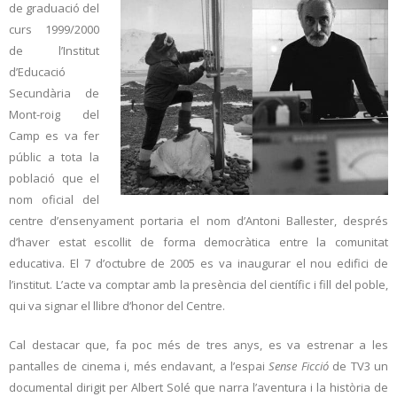
de graduació del
curs 1999/2000
de l’Institut
d’Educació
Secundària de
Mont-roig del
Camp es va fer
públic a tota la
població que el
nom oficial del
centre d’ensenyament portaria el nom d’Antoni Ballester, després
d’haver estat escollit de forma democràtica entre la comunitat
educativa. El 7 d’octubre de 2005 es va inaugurar el nou edifici de
l’institut. L’acte va comptar amb la presència del científic i fill del poble,
qui va signar el llibre d’honor del Centre.
Cal destacar que, fa poc més de tres anys, es va estrenar a les
pantalles de cinema i, més endavant, a l’espai
Sense Ficció
de TV3 un
documental dirigit per Albert Solé que narra l’aventura i la història de