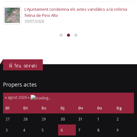
L’Ajuntament condemna els actes vandàlics a la colònia
felina de Pino Alto
30/07/2026
Al teu servei
Propers actes
«
agost 2026
»
Dl
Dt
Dc
Dj
Dv
Ds
Dg
27
28
29
30
31
1
2
3
4
5
6
7
8
9