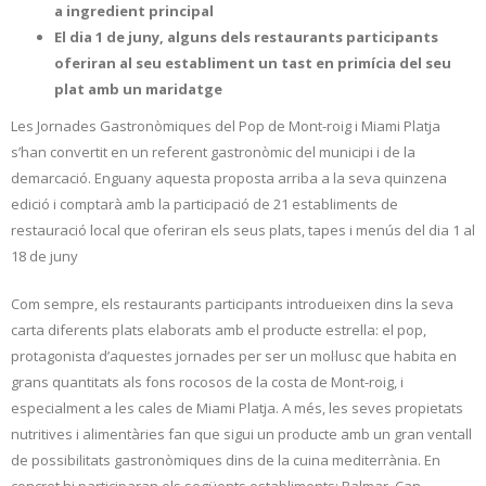
a ingredient principal
El dia 1 de juny, alguns dels restaurants participants
oferiran al seu establiment un tast en primícia del seu
plat amb un maridatge
Les Jornades Gastronòmiques del Pop de Mont-roig i Miami Platja
s’han convertit en un referent gastronòmic del municipi i de la
demarcació. Enguany aquesta proposta arriba a la seva quinzena
edició i comptarà amb la participació de 21 establiments de
restauració local que oferiran els seus plats, tapes i menús del dia 1 al
18 de juny
Com sempre, els restaurants participants introdueixen dins la seva
carta diferents plats elaborats amb el producte estrella: el pop,
protagonista d’aquestes jornades per ser un mol·lusc que habita en
grans quantitats als fons rocosos de la costa de Mont-roig, i
especialment a les cales de Miami Platja. A més, les seves propietats
nutritives i alimentàries fan que sigui un producte amb un gran ventall
de possibilitats gastronòmiques dins de la cuina mediterrània. En
concret hi participaran els següents establiments: Balmar, Can