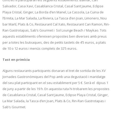
Salvador, Casa Xavi, Casablanca Cristal, Casal Sant Jaume, Eclipse
Playa Cristal, Ginger, La Borda d’en Manel, La Cassola, La Cuina de
l’Ermita, La Mar Salada, La Riviera, La Tasca d’en Joan, Limonero, Nou
bar Martí, Plats & Co, Restaurant Cal Xato, Restaurant Can Ramon, Rin-
Ran Gastrotapas, Sab’s Gourmet i Sol Lounge Beach / Maykao. Tots
aquests establiments ofereixen propostes ben diverses amb preus
per a totes les butxaques, des de petits tastets de 4’5 euros, a plats
de 10 o 12 euros i menús complets de 32’5 euros.
Tast en primícia
Alguns restaurants participants donaran el tret de sortida de les XV
Jornades Gastronòmiques del Pop amb una degustació i maridatge
del seu plat participant en el seu establiment per 5 €. Serà el dijous 1
de juny a partir de les 19 h. En aquesta ruta hi trobarem les propostes
de Casablanca Cristal, Casal Sant Jaume, Eclipse Playa Cristal, Ginger,
La Mar Salada, la Tasca d’en Joan, Plats & Co, Rin-Ran Gastrotapas i
Sab’s Gourmet.