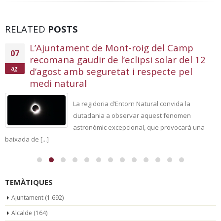
RELATED
POSTS
L’Ajuntament de Mont-roig del Camp
07
recomana gaudir de l’eclipsi solar del 12
ag.
d’agost amb seguretat i respecte pel
medi natural
La regidoria d’Entorn Natural convida la
ciutadania a observar aquest fenomen
astronòmic excepcional, que provocarà una
baixada de [...]
TEMÀTIQUES
Ajuntament
(1.692)
Alcalde
(164)