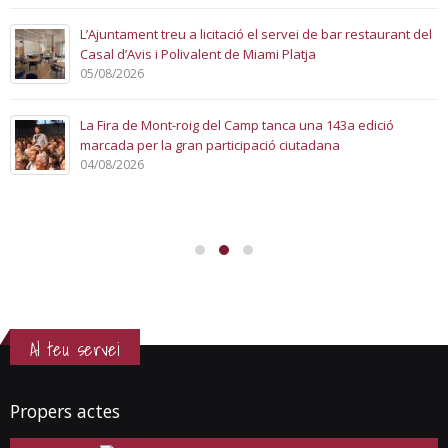
L’Ajuntament treu a licitació el servei de bar restaurant del
Casal d’Avis i Polivalent de Miami Platja
05/08/2026
La Fira de Mont-roig del Camp tanca una 143a edició
marcada per la gran participació ciutadana
04/08/2026
Al teu servei
Propers actes