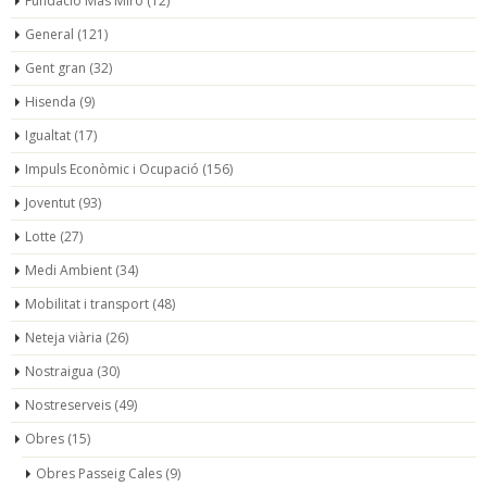
Fundació Mas Miró
(12)
General
(121)
Gent gran
(32)
Hisenda
(9)
Igualtat
(17)
Impuls Econòmic i Ocupació
(156)
Joventut
(93)
Lotte
(27)
Medi Ambient
(34)
Mobilitat i transport
(48)
Neteja viària
(26)
Nostraigua
(30)
Nostreserveis
(49)
Obres
(15)
Obres Passeig Cales
(9)