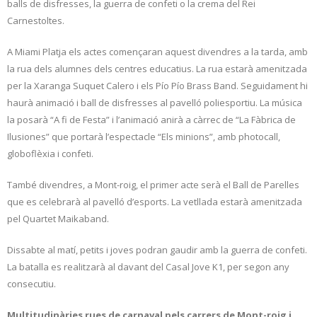
balls de disfresses, la guerra de confeti o la crema del Rei
Carnestoltes.
A Miami Platja els actes començaran aquest divendres a la tarda, amb
la rua dels alumnes dels centres educatius. La rua estarà amenitzada
per la Xaranga Suquet Calero i els Pío Pío Brass Band. Seguidament hi
haurà animació i ball de disfresses al pavelló poliesportiu. La música
la posarà “A fi de Festa” i l’animació anirà a càrrec de “La Fàbrica de
Ilusiones” que portarà l’espectacle “Els minions”, amb photocall,
globoflèxia i confeti.
També divendres, a Mont-roig, el primer acte serà el Ball de Parelles
que es celebrarà al pavelló d’esports. La vetllada estarà amenitzada
pel Quartet Maikaband.
Dissabte al matí, petits i joves podran gaudir amb la guerra de confeti.
La batalla es realitzarà al davant del Casal Jove K1, per segon any
consecutiu.
Multitudinàries rues de carnaval pels carrers de Mont-roig i