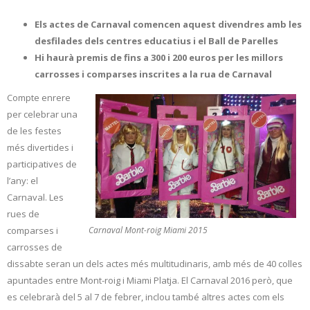
Els actes de Carnaval comencen aquest divendres amb les
desfilades dels centres educatius i el Ball de Parelles
Hi haurà premis de fins a 300 i 200 euros per les millors
carrosses i comparses inscrites a la rua de Carnaval
Compte enrere
per celebrar una
de les festes
més divertides i
participatives de
l’any: el
Carnaval. Les
rues de
Carnaval Mont-roig Miami 2015
comparses i
carrosses de
dissabte seran un dels actes més multitudinaris, amb més de 40 colles
apuntades entre Mont-roig i Miami Platja. El Carnaval 2016 però, que
es celebrarà del 5 al 7 de febrer, inclou també altres actes com els