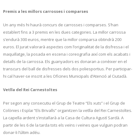
Premis a les millors carrosses i comparses
Un any més hi haurà concurs de carrosses i comparses. S’han
establert fins a 3 premis en les dues categories. La millor carrossa
s’endurà 300 euros, mentre que la millor comparsa obtindrà 200
euros. El jurat valorarà aspectes com l’originalitat de la disfressa i el
maquillatge, la posada en escena i coreografia així com els acabats i
detalls de la carrossa. Els guanyadors es donaran a conèixer en el
transcurs del ball de disfresses dels dos poliesportius. Per participar-
hi cal haver-se inscrit a les Oficines Municipals d’Atenció al Ciutadà.
Vetlla del Rei Carnestoltes
Per segon any consecutiu el Grup de Teatre “Els xuts” i el Grup de
Colònies i Esplai “Els Brivalls” organitzen la vetlla del Rei Carnestoltes.
La capella ardent s’instal·larà a la Casa de Cultura Agustí Sardà. A
partir de les 6 de la tarda tots els veïns i veïnes que vulguin podran
donar-li l’últim adéu.