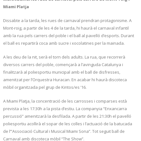
Miami Platja
Dissabte a la tarda, les rues de carnaval prendran protagonisme. A
Mont-roig, a partir de les 4 de la tarda, hi haurà el carnaval infantil
amb la rua pels carrers del poble i el ball al pavelló d’esports. Durant
el ball es repartirà coca amb sucre i xocolatines per la mainada.
A les deu de la nit, serà el torn dels adults. La rua, que recorrerà
diversos carrers del poble, començarà a l’avinguda Catalunya i
finalitzarà al poliesportiu municipal amb el ball de disfresses,
amenitzat per l’Orquestra Huracan. En acabar hi haurà discoteca
mòbil organitzada pel grup de Kintos/es ’16.
A Miami Platja, la concentració de les carrosses i comparses està
prevista a les 17:30h a la pista d’estiu. La companyia “Enxancarra
percussió” amenitzarà la desfilada. A partir de les 21:30h el pavelló
poliesportiu acollirà el sopar de les colles i l’actuació de la batucada
de l’”Associació Cultural i Musical Miami Sona”. Tot seguit ball de
Carnaval amb discoteca mòbil “The Show”.