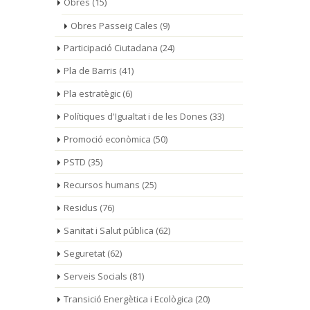
Obres
(15)
Obres Passeig Cales
(9)
Participació Ciutadana
(24)
Pla de Barris
(41)
Pla estratègic
(6)
Polítiques d'Igualtat i de les Dones
(33)
Promoció econòmica
(50)
PSTD
(35)
Recursos humans
(25)
Residus
(76)
Sanitat i Salut pública
(62)
Seguretat
(62)
Serveis Socials
(81)
Transició Energètica i Ecològica
(20)