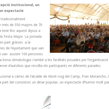
cepció institucional, un
 un espectacle
 tradicionalment
ir més de 550 majors de 70
 tenir lloc aquest dijous a
 la Festa Major. La jornada
 en part gràcies a la
àries de l’Ajuntament que van
hi van assistir 100 persones
 bona climatologia i també a les facilitats posades per l’organització
ervei d’autobús que recollia els participants en diferents parades.
tucional a càrrec de l’alcalde de Mont-roig del Camp, Fran Morancho, 
a part del consistori; un dinar popular, un espectacle d’humor molt par