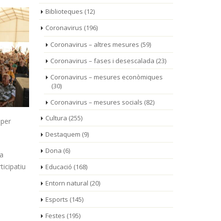
Biblioteques
(12)
Coronavirus
(196)
Coronavirus – altres mesures
(59)
Coronavirus – fases i desescalada
(23)
Coronavirus – mesures econòmiques
(30)
Coronavirus – mesures socials
(82)
Cultura
(255)
 per
Destaquem
(9)
Dona
(6)
la
ticipatiu
Educació
(168)
Entorn natural
(20)
Esports
(145)
Festes
(195)