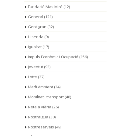
Fundació Mas Miró
(12)
General
(121)
Gent gran
(32)
Hisenda
(9)
Igualtat
(17)
Impuls Econòmic i Ocupació
(156)
Joventut
(93)
Lotte
(27)
Medi Ambient
(34)
Mobilitat i transport
(48)
Neteja viària
(26)
Nostraigua
(30)
Nostreserveis
(49)